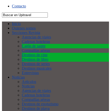
Contacto
Inicio
Quienes somos
Secciones Revista
Agencias de viajes
Cadenas hoteleras
Cajón de sastre
Compañías aéreas
Destinos de cine
Destinos de libro
Destinos de series
Destinos musicales
Entrevistas
Noticias
Artículos
Noticias
Agencias de viajes
Cadenas hoteleras
Compañías aéreas
Destinos de enoturismo
Destinos de playa