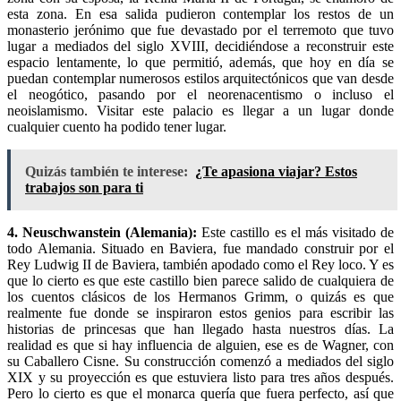
esta zona. En esa salida pudieron contemplar los restos de un
monasterio jerónimo que fue devastado por el terremoto que tuvo
lugar a mediados del siglo XVIII, decidiéndose a reconstruir este
espacio lentamente, lo que permitió, además, que hoy en día se
puedan contemplar numerosos estilos arquitectónicos que van desde
el neogótico, pasando por el neorenacentismo o incluso el
neoislamismo. Visitar este palacio es llegar a un lugar donde
cualquier cuento ha podido tener lugar.
Quizás también te interese:
¿Te apasiona viajar? Estos
trabajos son para ti
4. Neuschwanstein (Alemania):
Este castillo es el más visitado de
todo Alemania. Situado en Baviera, fue mandado construir por el
Rey Ludwig II de Baviera, también apodado como el Rey loco. Y es
que lo cierto es que este castillo bien parece salido de cualquiera de
los cuentos clásicos de los Hermanos Grimm, o quizás es que
realmente fue donde se inspiraron estos genios para escribir las
historias de princesas que han llegado hasta nuestros días. La
realidad es que si hay influencia de alguien, ese es de Wagner, con
su Caballero Cisne. Su construcción comenzó a mediados del siglo
XIX y su proyección es que estuviera listo para tres años después.
Pero lo cierto es que el monarca quería que fuera perfecto, así que