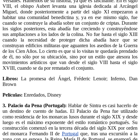
Versalles. Hablemos de su historia, ya que es fascinante. En el siglo
VIII, el obispo Aubert levanta una iglesia dedicada al Arcángel
Miguel, donde posteriormente a partir del siglo XI empezaron a
habitar una comunidad benedictina y, ya en ese mismo siglo, fue
cuando se construye la abadía sobre un conjunto de criptas. Durante
los siglos posteriores, esta abadía fue creciendo y construyéndose
sus ampliaciones a los lados de la colina. No fue hasta el siglo XIII
cuando la necesidad de proteger dicha abadía hace que se
construyan edificios militaras que aguanten los asedios de la Guerra
de los Cien Años. Lo cierto es que si lo visitas te quedarás prendado
de él, no sólo por su ubicación, sino por un estilo que atesora los
movimientos artísticos que van desde el siglo VIII hasta el siglo
XVIII, cuando se da por rematado el conjunto.
Libros:
La promesa del Ángel, Fréderic Lenoir; Inferno, Dan
Brown
Películas:
Enredados, Disney
3. Palacio da Pena (Portugal):
Hablar de Sintra es casi hacerlo de
un destino de cuento de hadas. El Palacio da Pena fue utilizado
como residencia de los monarcas lusos durante el siglo XIX y desde
luego es el máximo exponente del estilo romántico portugués. Su
construcción comenzó en la tercera década del siglo XIX por orden
del monarca Fernando II de
Portugal
que, tras una excursión a la
zona con su esposa, la Reina María II de Portugal, se enamoró de