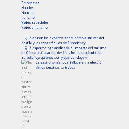
Entrevistas
Hoteles
Noticias
Turismo
Viajes especiales
Viajes y Turismo
Qué opinan los expertos sobre cómo disfrutar del
desfile y los espectáculos de Eurodisney
Qué expertos han analizado el impacto del turismo
en Cómo disfrutar del desfile y los espectáculos de
Eurodisney: quiénes son y qué concluyen
La gastronomía local influye en la elección
de los destinos turísticos