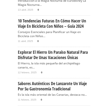
Introducción a la Magia Nocturna de Eurodisney La
Magia Nocturna...
13 abril, 2025
0
10 Tendencias Futuras En Cómo Hacer Un
Viaje En Bicicleta Con Niños – Guía 2024
Consejos Esenciales para Planificar un Viaje en
Bicicleta con Niños...
11 abril, 2025
0
Explorar El Hierro Un Paraíso Natural Para
Disfrutar De Unas Vacaciones Únicas
El Hierro, la isla más pequeña del archipiélago
canario, es...
12 febrero, 2025
0
Sabores Auténticos De Lanzarote Un Viaje
Por Su Gastronomía Tradicional
Es la isla más oriental de las Canarias, destaca no...
11 febrero, 2025
0