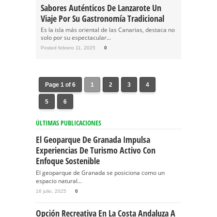
Sabores Auténticos De Lanzarote Un
Viaje Por Su Gastronomía Tradicional
Es la isla más oriental de las Canarias, destaca no
solo por su espectacular...
Posted febrero 11, 2025
0
Page 1 of 6
1
2
3
4
5
6
ÚLTIMAS PUBLICACIONES
El Geoparque De Granada Impulsa
Experiencias De Turismo Activo Con
Enfoque Sostenible
El geoparque de Granada se posiciona como un
espacio natural...
16 julio, 2025
0
Opción Recreativa En La Costa Andaluza A