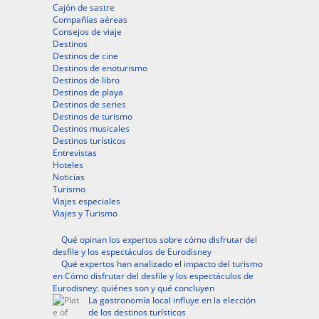
Cajón de sastre
Compañías aéreas
Consejos de viaje
Destinos
Destinos de cine
Destinos de enoturismo
Destinos de libro
Destinos de playa
Destinos de series
Destinos de turismo
Destinos musicales
Destinos turísticos
Entrevistas
Hoteles
Noticias
Turismo
Viajes especiales
Viajes y Turismo
Qué opinan los expertos sobre cómo disfrutar del
desfile y los espectáculos de Eurodisney
Qué expertos han analizado el impacto del turismo
en Cómo disfrutar del desfile y los espectáculos de
Eurodisney: quiénes son y qué concluyen
La gastronomía local influye en la elección
de los destinos turísticos