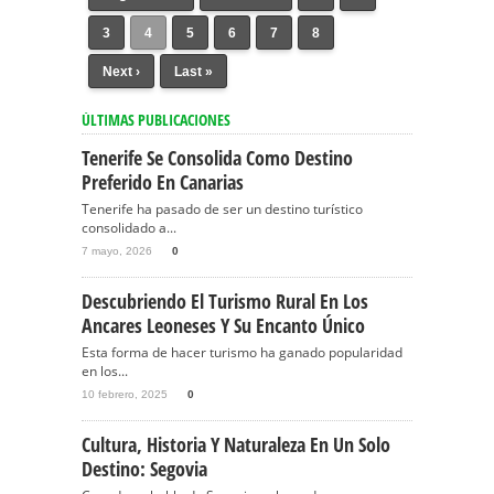
3
4
5
6
7
8
Next ›
Last »
ÚLTIMAS PUBLICACIONES
Tenerife Se Consolida Como Destino
Preferido En Canarias
Tenerife ha pasado de ser un destino turístico
consolidado a...
7 mayo, 2026
0
Descubriendo El Turismo Rural En Los
Ancares Leoneses Y Su Encanto Único
Esta forma de hacer turismo ha ganado popularidad
en los...
10 febrero, 2025
0
Cultura, Historia Y Naturaleza En Un Solo
Destino: Segovia