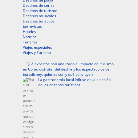
Destinos de playa
Destinos de series
Destinos de turismo
Destinos musicales
Destinos turísticos
Entrevistas
Hoteles
Noticias
Turismo
Viajes especiales
Viajes y Turismo
Qué expertos han analizado el impacto del turismo
en Cómo disfrutar del desfile y los espectáculos de
Eurodisney: quiénes son y qué concluyen
La gastronomía local influye en la elección
de los destinos turísticos