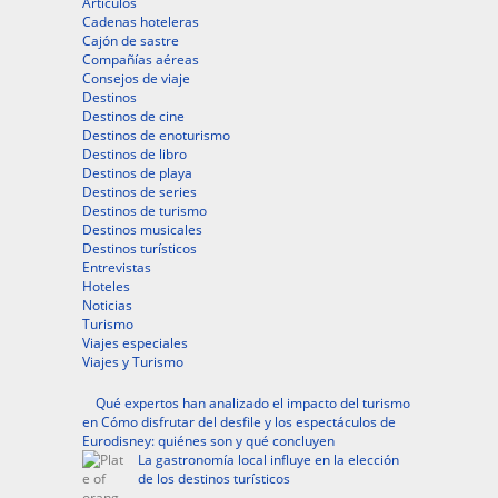
Artículos
Cadenas hoteleras
Cajón de sastre
Compañías aéreas
Consejos de viaje
Destinos
Destinos de cine
Destinos de enoturismo
Destinos de libro
Destinos de playa
Destinos de series
Destinos de turismo
Destinos musicales
Destinos turísticos
Entrevistas
Hoteles
Noticias
Turismo
Viajes especiales
Viajes y Turismo
Qué expertos han analizado el impacto del turismo
en Cómo disfrutar del desfile y los espectáculos de
Eurodisney: quiénes son y qué concluyen
La gastronomía local influye en la elección
de los destinos turísticos