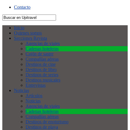
Contacto
Inicio
Quienes somos
Secciones Revista
Agencias de viajes
Cadenas hoteleras
Cajón de sastre
Compañías aéreas
Destinos de cine
Destinos de libro
Destinos de series
Destinos musicales
Entrevistas
Noticias
Artículos
Noticias
Agencias de viajes
Cadenas hoteleras
Compañías aéreas
Destinos de enoturismo
Destinos de playa