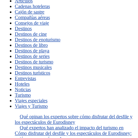
Artículos
Cadenas hoteleras
Cajón de sastre
Compañías aéreas
Consejos de viaje
Destinos
Destinos de cine
Destinos de enoturismo
Destinos de libro
Destinos de playa
Destinos de series
Destinos de turismo
Destinos musicales
Destinos turísticos
Entrevistas
Hoteles
Noticias
Turismo
Viajes especiales
Viajes y Turismo
Qué opinan los expertos sobre cómo disfrutar del desfile y
los espectáculos de Eurodisney
Qué expertos han analizado el impacto del turismo en
Cómo disfrutar del desfile y los espectáculos de Eurodisney: