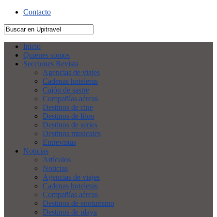
Contacto
Inicio
Quienes somos
Secciones Revista
Agencias de viajes
Cadenas hoteleras
Cajón de sastre
Compañías aéreas
Destinos de cine
Destinos de libro
Destinos de series
Destinos musicales
Entrevistas
Noticias
Artículos
Noticias
Agencias de viajes
Cadenas hoteleras
Compañías aéreas
Destinos de enoturismo
Destinos de playa