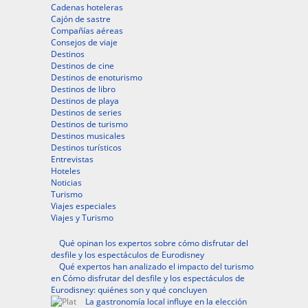
Cadenas hoteleras
Cajón de sastre
Compañías aéreas
Consejos de viaje
Destinos
Destinos de cine
Destinos de enoturismo
Destinos de libro
Destinos de playa
Destinos de series
Destinos de turismo
Destinos musicales
Destinos turísticos
Entrevistas
Hoteles
Noticias
Turismo
Viajes especiales
Viajes y Turismo
Qué opinan los expertos sobre cómo disfrutar del
desfile y los espectáculos de Eurodisney
Qué expertos han analizado el impacto del turismo
en Cómo disfrutar del desfile y los espectáculos de
Eurodisney: quiénes son y qué concluyen
La gastronomía local influye en la elección