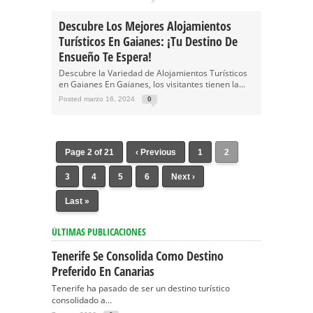
Descubre Los Mejores Alojamientos
Turísticos En Gaianes: ¡Tu Destino De
Ensueño Te Espera!
Descubre la Variedad de Alojamientos Turísticos
en Gaianes En Gaianes, los visitantes tienen la...
Posted marzo 16, 2024
0
Page 2 of 21
‹ Previous
1
2
3
4
5
6
Next ›
Last »
ÚLTIMAS PUBLICACIONES
Tenerife Se Consolida Como Destino
Preferido En Canarias
Tenerife ha pasado de ser un destino turístico
consolidado a...