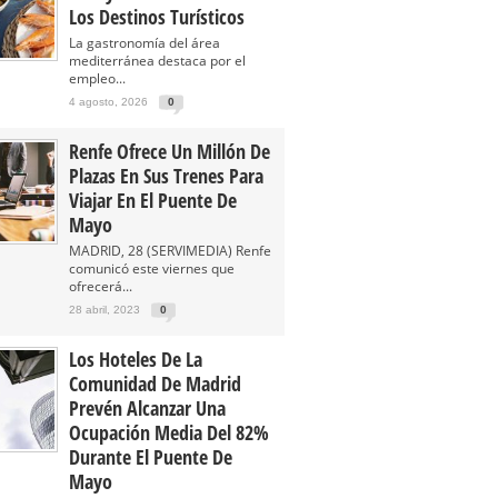
Los Destinos Turísticos
La gastronomía del área
mediterránea destaca por el
empleo...
4 agosto, 2026
0
Renfe Ofrece Un Millón De
Plazas En Sus Trenes Para
Viajar En El Puente De
Mayo
MADRID, 28 (SERVIMEDIA) Renfe
comunicó este viernes que
ofrecerá...
28 abril, 2023
0
Los Hoteles De La
Comunidad De Madrid
Prevén Alcanzar Una
Ocupación Media Del 82%
Durante El Puente De
Mayo