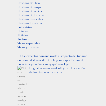
Destinos de libro
Destinos de playa
Destinos de series
Destinos de turismo
Destinos musicales
Destinos turísticos
Entrevistas
Hoteles
Noticias
Turismo
Viajes especiales
Viajes y Turismo
Qué expertos han analizado el impacto del turismo
en Cómo disfrutar del desfile y los espectáculos de
Eurodisney: quiénes son y qué concluyen
La gastronomía local influye en la elección
de los destinos turísticos