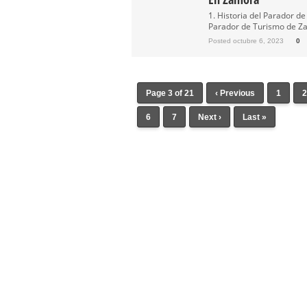
1. Historia del Parador d
Parador de Turismo de Za
Posted octubre 6, 2023
0
Page 3 of 21
‹ Previous
1
6
7
Next ›
Last »