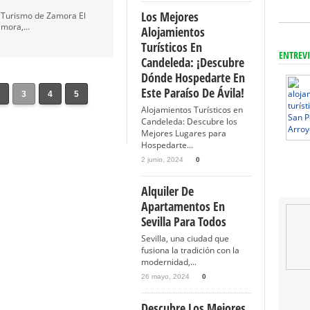
Los Mejores
e Turismo de Zamora El
mora,...
Alojamientos
Turísticos En
ENTREVI
Candeleda: ¡Descubre
Dónde Hospedarte En
Este Paraíso De Ávila!
2
3
4
5
Alojamientos Turísticos en
Candeleda: Descubre los
Mejores Lugares para
Hospedarte...
2 junio, 2024
0
Alquiler De
Apartamentos En
Sevilla Para Todos
Sevilla, una ciudad que
fusiona la tradición con la
modernidad,...
26 mayo, 2024
0
Descubre Los Mejores