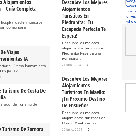
s Alojamientos
Descubre Los Mejores
a – Guía Completa
Alojamientos
Turísticos En
Piedrahíta: ¡Tu
 hospitalidad en nuestros
gar idóneo para
Escapada Perfecta Te
Espera!
Descubre los mejores
alojamientos turísticos en
 De Viajes
Piedrahíta Reserva una
rramientas IA
escapada...
nciar su último lanzamiento
21 julio, 2024
0
es para viajes...
Descubre Los Mejores
0
Alojamientos
e Turismo De Costa De
Turísticos En Maello:
uña
¡Tu Próximo Destino
Parador de Turismo de
De Ensueño!
.
Descubre los mejores
alojamientos turísticos en
Maello Maello es un...
e Turismo De Zamora
26 junio, 2024
0