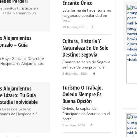
uedes Perder!
Encanto Único
amientos turísticos en
Esta forma de hacer turismo
Si estás planeando un
ha ganado popularidad en
los...
10 febrero, 2025
0
s Alojamientos
Cultura, Historia Y
onzalo – Guía
Naturaleza En Un Solo
Destino: Segovia
en Hoya Gonzalo: Descubre
Cuando se habla de Segovia
 Hospedarte Alojamientos
se hace de una provincia...
3 diciembre, 2024
0
Turismo O Trabajo,
s Alojamientos
Oviedo Siempre Es
De Lázaro: Tu Guía
Buena Opción
stadía Inolvidable
Oviedo, la capital del
n Casas de Lázaro:
Principado de Asturias en el
iones de Hospedaje Si
norte...
2 octubre, 2024
0