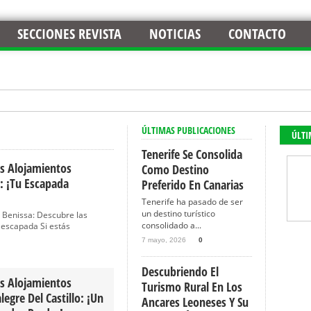
SECCIONES REVISTA
NOTICIAS
CONTACTO
ÚLTIMAS PUBLICACIONES
ÚLTI
Tenerife Se Consolida
s Alojamientos
Como Destino
a: ¡tu Escapada
Preferido En Canarias
Tenerife ha pasado de ser
un destino turístico
n Benissa: Descubre las
consolidado a...
 escapada Si estás
7 mayo, 2026
0
Descubriendo El
s Alojamientos
Turismo Rural En Los
egre Del Castillo: ¡Un
Ancares Leoneses Y Su