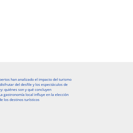
ertos han analizado el impacto del turismo
isfrutar del desfile y los espectáculos de
y: quiénes son y qué concluyen
La gastronomía local influye en la elección
de los destinos turísticos