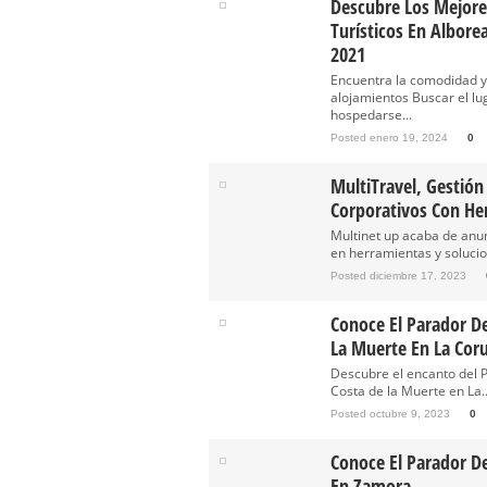
Descubre Los Mejore
Turísticos En Albore
2021
Encuentra la comodidad y
alojamientos Buscar el lu
hospedarse...
Posted enero 19, 2024
0
MultiTravel, Gestión
Corporativos Con He
Multinet up acaba de anu
en herramientas y solucion
Posted diciembre 17, 2023
Conoce El Parador D
La Muerte En La Cor
Descubre el encanto del 
Costa de la Muerte en La..
Posted octubre 9, 2023
0
Conoce El Parador D
En Zamora