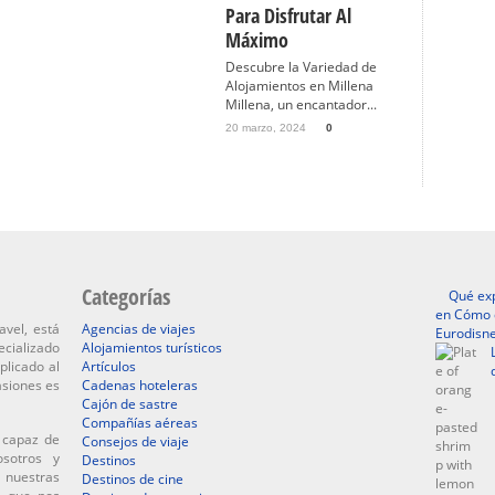
Para Disfrutar Al
Máximo
Descubre la Variedad de
Alojamientos en Millena
Millena, un encantador...
20 marzo, 2024
0
Categorías
Qué exp
en Cómo d
avel, está
Agencias de viajes
Eurodisne
ecializado
Alojamientos turísticos
plicado al
Artículos
asiones es
Cadenas hoteleras
Cajón de sastre
Compañías aéreas
 capaz de
Consejos de viaje
osotros y
Destinos
 nuestras
Destinos de cine