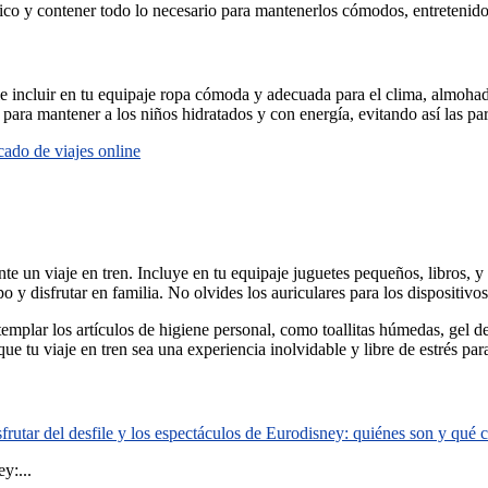
ctico y contener todo lo necesario para mantenerlos cómodos, entretenido
able incluir en tu equipaje ropa cómoda y adecuada para el clima, almoha
 para mantener a los niños hidratados y con energía, evitando así las pa
cado de viajes online
te un viaje en tren. Incluye en tu equipaje juguetes pequeños, libros, y
o y disfrutar en familia. No olvides los auriculares para los dispositivo
templar los artículos de higiene personal, como toallitas húmedas, gel d
e tu viaje en tren sea una experiencia inolvidable y libre de estrés para 
rutar del desfile y los espectáculos de Eurodisney: quiénes son y qué
y:...