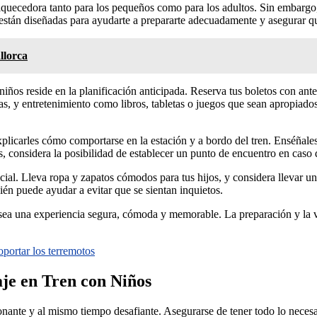
iquecedora tanto para los pequeños como para los adultos. Sin embargo,
stán diseñadas para ayudarte a prepararte adecuadamente y asegurar que
llorca
niños reside en la planificación anticipada. Reserva tus boletos con antel
, y entretenimiento como libros, tabletas o juegos que sean apropiados
xplicarles cómo comportarse en la estación y a bordo del tren. Enséñal
s, considera la posibilidad de establecer un punto de encuentro en caso
cial. Lleva ropa y zapatos cómodos para tus hijos, y considera llevar u
ién puede ayudar a evitar que se sientan inquietos.
 sea una experiencia segura, cómoda y memorable. La preparación y la vi
oportar los terremotos
je en Tren con Niños
nante y al mismo tiempo desafiante. Asegurarse de tener todo lo necesari