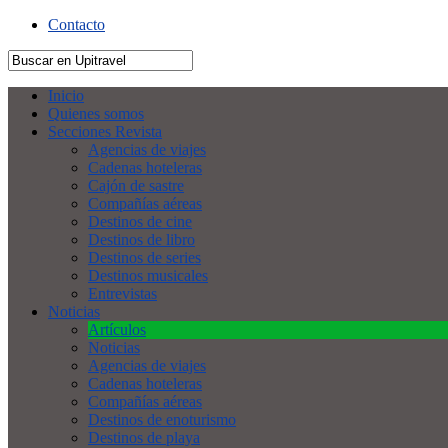
Contacto
Inicio
Quienes somos
Secciones Revista
Agencias de viajes
Cadenas hoteleras
Cajón de sastre
Compañías aéreas
Destinos de cine
Destinos de libro
Destinos de series
Destinos musicales
Entrevistas
Noticias
Artículos
Noticias
Agencias de viajes
Cadenas hoteleras
Compañías aéreas
Destinos de enoturismo
Destinos de playa