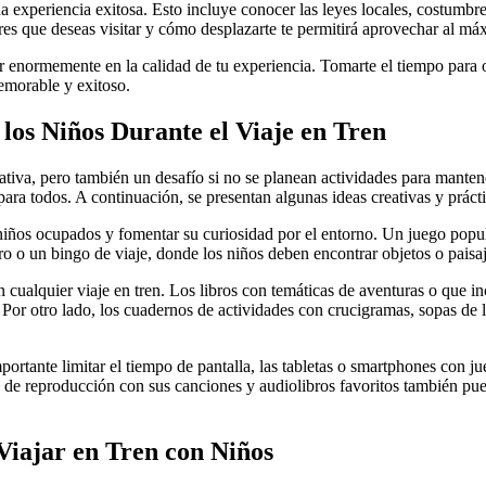
na experiencia exitosa. Esto incluye conocer las leyes locales, costumbr
gares que deseas visitar y cómo desplazarte te permitirá aprovechar al má
ir enormemente en la calidad de tu experiencia. Tomarte el tiempo para 
memorable y exitoso.
los Niños Durante el Viaje en Tren
ativa, pero también un desafío si no se planean actividades para manten
para todos. A continuación, se presentan algunas ideas creativas y prácti
iños ocupados y fomentar su curiosidad por el entorno. Un juego popula
oro o un bingo de viaje, donde los niños deben encontrar objetos o paisa
cualquier viaje en tren. Los libros con temáticas de aventuras o que in
 Por otro lado, los cuadernos de actividades con crucigramas, sopas de 
portante limitar el tiempo de pantalla, las tabletas o smartphones con j
 de reproducción con sus canciones y audiolibros favoritos también pue
iajar en Tren con Niños