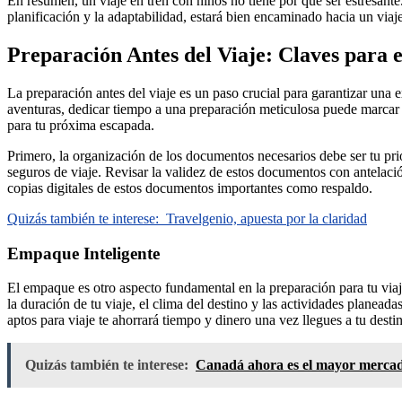
En resumen, un viaje en tren con niños no tiene por qué ser estresante
planificación y la adaptabilidad, estará bien encaminado hacia un via
Preparación Antes del Viaje: Claves para e
La preparación antes del viaje es un paso crucial para garantizar una
aventuras, dedicar tiempo a una preparación meticulosa puede marcar la
para tu próxima escapada.
Primero, la organización de los documentos necesarios debe ser tu prior
seguros de viaje. Revisar la validez de estos documentos con antelació
copias digitales de estos documentos importantes como respaldo.
Quizás también te interese:
Travelgenio, apuesta por la claridad
Empaque Inteligente
El empaque es otro aspecto fundamental en la preparación para tu viaje
la duración de tu viaje, el clima del destino y las actividades planea
aptos para viaje te ahorrará tiempo y dinero una vez llegues a tu desti
Quizás también te interese:
Canadá ahora es el mayor mercad