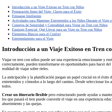
Introducción a un Viaje Exitoso en Tren con Niños
Preparación Antes del Viaje: Claves para el Éxito
Empaque Inteligente
Actividades para Mantener Entretenidos a los Niños Durante el Viaje 
Consejos de Seguridad y Comodidad para Viajar en Tren con Niños
Equipaje Esencial: Qué Llevar para un Viaje en Tren con Niños
Elementos Básicos para el Confort
Entretenimiento para el Viaje
Introducción a un Viaje Exitoso en Tren c
Viajar en tren con niños puede ser una experiencia emocionante y enr
correctamente, pueden transformarse en oportunidades para hacer del vi
realidad de viajar sobre rieles.
La anticipación y la planificación juegan un papel crucial en el éxito 
entretenidos y cómodos a lo largo del camino. Desde seleccionar los a
todos.
Crear un itinerario flexible
pero estructurado puede ayudar a mantene
los que pasará el tren puede convertir el viaje en una experiencia educ
aburrimiento y las quejas.