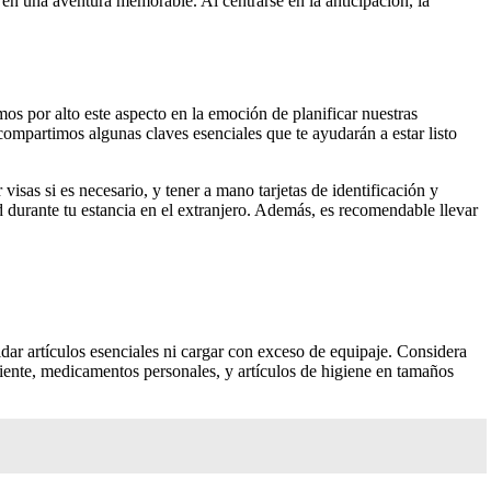
 en una aventura memorable. Al centrarse en la anticipación, la
os por alto este aspecto en la emoción de planificar nuestras
compartimos algunas claves esenciales que te ayudarán a estar listo
isas si es necesario, y tener a mano tarjetas de identificación y
d durante tu estancia en el extranjero. Además, es recomendable llevar
idar artículos esenciales ni cargar con exceso de equipaje. Considera
rriente, medicamentos personales, y artículos de higiene en tamaños