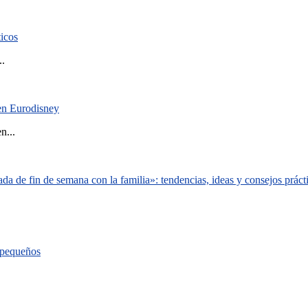
ticos
..
 en Eurodisney
n...
a de fin de semana con la familia»: tendencias, ideas y consejos práct
s pequeños