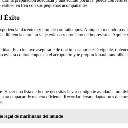
. Con la preparación adecuada y una actitud positiva, puede convertirse
je exitoso en tren con sus pequeños acompañantes.
l Éxito
 experiencia placentera y libre de contratiempos. Aunque a menudo pasam
 diferencia entre un viaje exitoso y uno lleno de imprevistos. Aquí te 
idad. Esto incluye asegurarte de que tu pasaporte esté vigente, obtener v
n evitará contratiempos en el aeropuerto y te proporcionará tranquilida
. Hacer una lista de lo que necesitas llevar contigo te ayudará a no olv
das para empacar de manera eficiente. Recordar llevar adaptadores de co
no.
o legal de marihuana del mundo