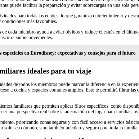
ante puede facilitar la preparación y evitar sobrecargas en una sola per
tividades para todas las edades, lo que garantiza entretenimiento y des
y condiciones más favorables.
s de cada miembro ayuda a evitar olvidos y reduce el estrés en el últi
anscurra sin inconvenientes.
speciales en Eurodisney: expectativas y consejos para el futuro
iliares ideales para tu viaje
sidades de todos los miembros puede marcar la diferencia en la experien
so a cocina y espacios comunes amplios. Esto te permitirá filtrar las 
mientos familiares que permiten aplicar filtros específicos, como dispon
ecer una perspectiva real sobre la adecuación del lugar para familias, a
iento, priorizando zonas seguras y con fácil acceso a servicios básico
no solo sea cómodo, sino también práctico y seguro para toda la familia.