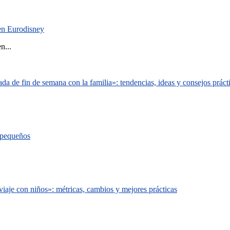
 en Eurodisney
n...
a de fin de semana con la familia»: tendencias, ideas y consejos práct
s pequeños
iaje con niños»: métricas, cambios y mejores prácticas