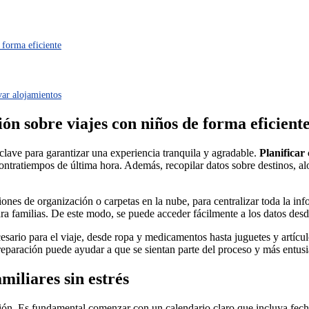
 forma eficiente
var alojamientos
n sobre viajes con niños de forma eficient
clave para garantizar una experiencia tranquila y agradable.
Planificar
ntratiempos de última hora. Además, recopilar datos sobre destinos, aloj
iones de organización o carpetas en la nube, para centralizar toda la inf
 familias. De este modo, se puede acceder fácilmente a los datos desd
sario para el viaje, desde ropa y medicamentos hasta juguetes y artículos
reparación puede ayudar a que se sientan parte del proceso y más entusi
miliares sin estrés
ipación. Es fundamental comenzar con un calendario claro que incluya fe