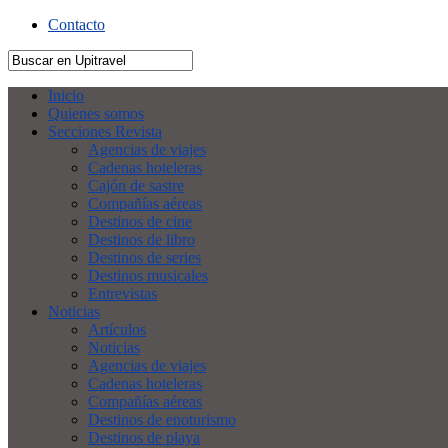
Contacto
Inicio
Quienes somos
Secciones Revista
Agencias de viajes
Cadenas hoteleras
Cajón de sastre
Compañías aéreas
Destinos de cine
Destinos de libro
Destinos de series
Destinos musicales
Entrevistas
Noticias
Artículos
Noticias
Agencias de viajes
Cadenas hoteleras
Compañías aéreas
Destinos de enoturismo
Destinos de playa