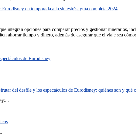
 Eurodisney en temporada alta sin estrés: guía completa 2024
que integran opciones para comparar precios y gestionar itinerarios, in
miten ahorrar tiempo y dinero, además de asegurar que el viaje sea cómo
 espectáculos de Eurodisney
rutar del desfile y los espectáculos de Eurodisney: quiénes son y qué
y:...
ticos
..