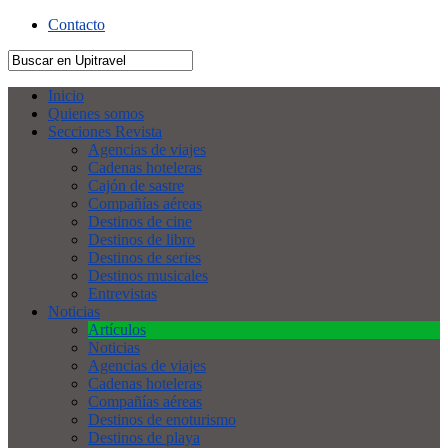
Contacto
Inicio
Quienes somos
Secciones Revista
Agencias de viajes
Cadenas hoteleras
Cajón de sastre
Compañías aéreas
Destinos de cine
Destinos de libro
Destinos de series
Destinos musicales
Entrevistas
Noticias
Artículos
Noticias
Agencias de viajes
Cadenas hoteleras
Compañías aéreas
Destinos de enoturismo
Destinos de playa