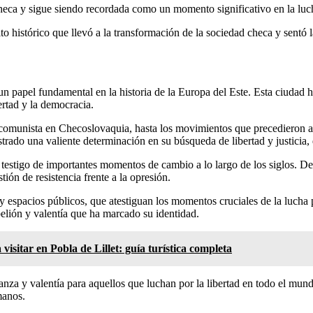
a y sigue siendo recordada como un momento significativo en la lucha p
 histórico que llevó a la transformación de la sociedad checa y sentó 
apel fundamental en la historia de la Europa del Este. Esta ciudad ha
ertad y la democracia.
comunista en Checoslovaquia, hasta los movimientos que precedieron a l
trado una valiente determinación en su búsqueda de libertad y justicia, 
stigo de importantes momentos de cambio a lo largo de los siglos. Des
tión de resistencia frente a la opresión.
y espacios públicos, que atestiguan los momentos cruciales de la lucha 
belión y valentía que ha marcado su identidad.
visitar en Pobla de Lillet: guía turística completa
nza y valentía para aquellos que luchan por la libertad en todo el mundo
manos.