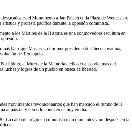
ás destacados es el Monumento a Jan Palach en la Plaza de Wenceslao,
rtística y protesta pacífica durante la opresión comunista.
umento a los Mártires de la Historia es una conmovedora escultura en
a opresión.
 Tomáš Garrigue Masaryk, el primer presidente de Checoslovaquia,
evolución de Terciopelo.
. Por último, el Muro de la Memoria dedicado a las víctimas del
as luchas y logros de un pueblo en busca de libertad.
 grandes movimientos revolucionarios que han marcado el rumbo de la
rma al país tal y como lo conocemos hoy en día.
989. La caída del régimen comunista marcó un antes y un después en la
óricos.