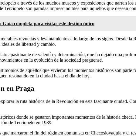
erciopelo a través de los muchos museos y exposiciones que narran los 
 Terciopelo son paradas imprescindibles para aquellos que desean com
 Guía completa para visitar este destino único
erables revueltas y levantamientos a lo largo de los siglos. Desde la 
s ideales de libertad y cambio.
lato apasionante de valentía y determinación, que ha dejado una profun
movimientos en la evolución de la sociedad praguense.
imonios de aquellos que vivieron los momentos históricos son parte fu
siguen resonando en la ciudad hasta el día de hoy.
ón en Praga
plorar la ruta histórica de la Revolución en esta fascinante ciudad. Co
 históricos donde se gestaron importantes momentos de la historia checa.
ución de Terciopelo en 1989.
s que marcaron el fin del régimen comunista en Checoslovaquia y el res