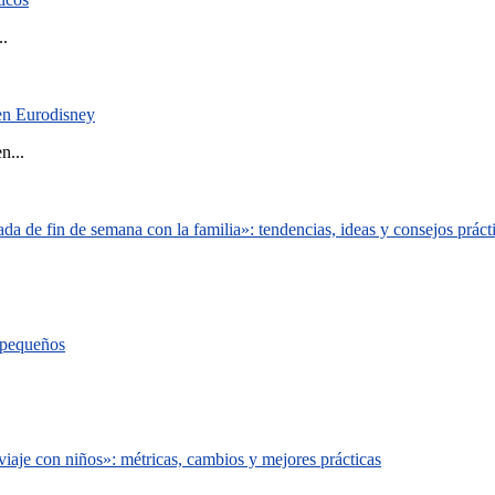
..
 en Eurodisney
n...
a de fin de semana con la familia»: tendencias, ideas y consejos práct
s pequeños
iaje con niños»: métricas, cambios y mejores prácticas