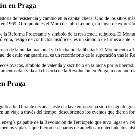
ón en Praga
oria de resistencia y cambio en la capital checa. Uno de los sitios m
a en 1969. Otro punto es el Muro de John Lennon, un lugar de expresión a
de la Reforma Protestante y símbolo de la resistencia religiosa. El Mon
Pólvora, testigo de conflictos históricos, es un símbolo de firmeza ante l
cono de la unidad nacional y la lucha por la libertad. El Monumento a
, de estilo vanguardista, es un recordatorio de la superación tras la R
oslovacos, símbolo de valentía y sacrificio en la lucha por la libertad
numentos dan vida a la historia de la Revolución en Praga, recordando l
en Praga
y significado. Durante décadas, este enclave europeo ha sido testigo de
en un viaje a través del tiempo, descubriendo los eventos que dieron fo
 la energía palpable de la Revolución de Terciopelo que tuvo lugar en 1
umentos y plazas que fueron escenarios de aquellos acontecimientos hist