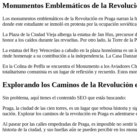
Monumentos Emblemáticos de la Revoluci
Los monumentos emblemáticos de la Revolución en Praga narran la hist
donde este estudiante se inmoló en protesta por la ocupación soviétic
La Plaza de la Ciudad Vieja alberga la estatua de Jan Hus, precursor 
honor a los caídos durante las revueltas. Por otro lado, la Torre de la 
La estatua del Rey Wenceslao a caballo en la plaza homónima es un í
rinde homenaje a su contribución a la independencia. La Casa Danzante
En la Colina de Petřín se encuentra el Monumento a los Aviadores Chec
totalitarismo comunista es un lugar de reflexión y recuerdo. Estos mo
Explorando los Caminos de la Revolución 
Sin problema, aquí tienes el contenido SEO que estás buscando:
Praga, la ciudad de las cien torres, es un lugar que rebosa historia 
nación. Explorar los caminos de la revolución en Praga es adentrarse 
Al pasear por las calles empedradas de Praga, es imposible no sentir
historia de la ciudad, y sus huellas aún se pueden percibir en los mon