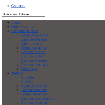
Contacto
Inicio
Quienes somos
Secciones Revista
Agencias de viajes
Cadenas hoteleras
Cajón de sastre
Compañías aéreas
Destinos de cine
Destinos de libro
Destinos de series
Destinos musicales
Entrevistas
Noticias
Artículos
Noticias
Agencias de viajes
Cadenas hoteleras
Compañías aéreas
Destinos de enoturismo
Destinos de playa