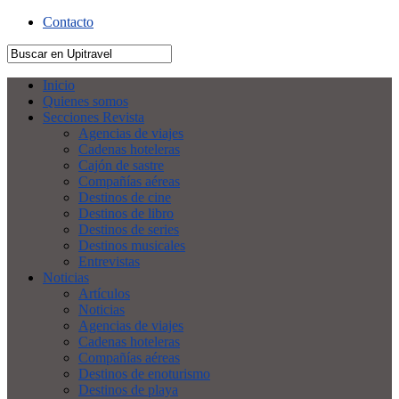
Contacto
Inicio
Quienes somos
Secciones Revista
Agencias de viajes
Cadenas hoteleras
Cajón de sastre
Compañías aéreas
Destinos de cine
Destinos de libro
Destinos de series
Destinos musicales
Entrevistas
Noticias
Artículos
Noticias
Agencias de viajes
Cadenas hoteleras
Compañías aéreas
Destinos de enoturismo
Destinos de playa