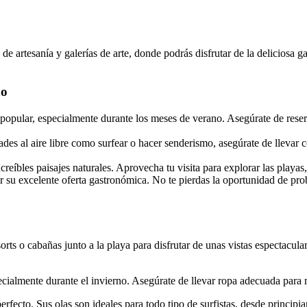
e artesanía y galerías de arte, donde podrás disfrutar de la deliciosa g
no
opular, especialmente durante los meses de verano. Asegúrate de reserv
dades al aire libre como surfear o hacer senderismo, asegúrate de lleva
reíbles paisajes naturales. Aprovecha tu visita para explorar las playas,
su excelente oferta gastronómica. No te pierdas la oportunidad de proba
rts o cabañas junto a la playa para disfrutar de unas vistas espectacul
ialmente durante el invierno. Asegúrate de llevar ropa adecuada para m
r perfecto. Sus olas son ideales para todo tipo de surfistas, desde princip