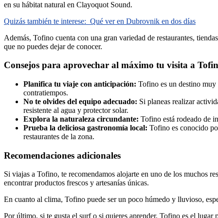
en su hábitat natural en Clayoquot Sound.
Quizás también te interese:
Qué ver en Dubrovnik en dos días
Además, Tofino cuenta con una gran variedad de restaurantes, tiendas d
que no puedes dejar de conocer.
Consejos para aprovechar al máximo tu visita a Tofi
Planifica tu viaje con anticipación:
Tofino es un destino muy p
contratiempos.
No te olvides del equipo adecuado:
Si planeas realizar activi
resistente al agua y protector solar.
Explora la naturaleza circundante:
Tofino está rodeado de inc
Prueba la deliciosa gastronomía local:
Tofino es conocido por 
restaurantes de la zona.
Recomendaciones adicionales
Si viajas a Tofino, te recomendamos alojarte en uno de los muchos reso
encontrar productos frescos y artesanías únicas.
En cuanto al clima, Tofino puede ser un poco húmedo y lluvioso, espec
Por último, si te gusta el surf o si quieres aprender, Tofino es el luga