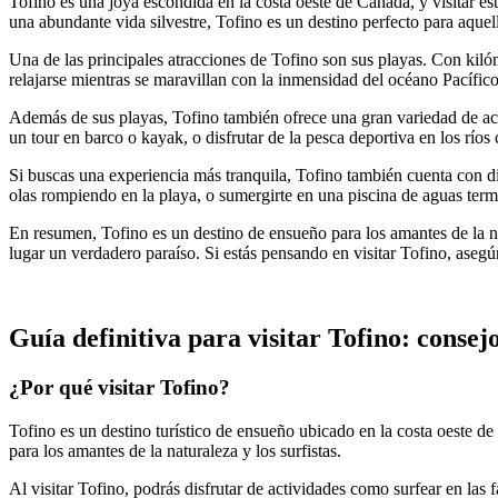
Tofino es una joya escondida en la costa oeste de Canadá, y visitar es
una abundante vida silvestre, Tofino es un destino perfecto para aquel
Una de las principales atracciones de Tofino son sus playas. Con kilómet
relajarse mientras se maravillan con la inmensidad del océano Pacífic
Además de sus playas, Tofino también ofrece una gran variedad de activ
un tour en barco o kayak, o disfrutar de la pesca deportiva en los río
Si buscas una experiencia más tranquila, Tofino también cuenta con dif
olas rompiendo en la playa, o sumergirte en una piscina de aguas term
En resumen, Tofino es un destino de ensueño para los amantes de la natu
lugar un verdadero paraíso. Si estás pensando en visitar Tofino, asegúr
Guía definitiva para visitar Tofino: conse
¿Por qué visitar Tofino?
Tofino es un destino turístico de ensueño ubicado en la costa oeste de
para los amantes de la naturaleza y los surfistas.
Al visitar Tofino, podrás disfrutar de actividades como surfear en la