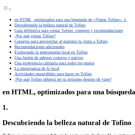
en HTML, optimizados para una búsqueda de «Visitar Tofino»: 1.
Descubriendo la belleza natural de Tofino
Guía definitiva para visitar Tofino: consejos y recomendaciones
¿Por qué visitar Tofino?
Consejos para aprovechar al máximo tu visita a Tofino
Recomendaciones adicionales
Explorando la gastronomía local en Tofino
Una fusión de sabores costeros y nativos
Una experiencia culinaria para todos los gustos
La importancia de lo local
Actividades imperdibles para hacer en Tofino
¿Por qué Tofino debería ser tu próximo destino de viaje?
en HTML, optimizados para una búsqueda 
1.
Descubriendo la belleza natural de Tofino