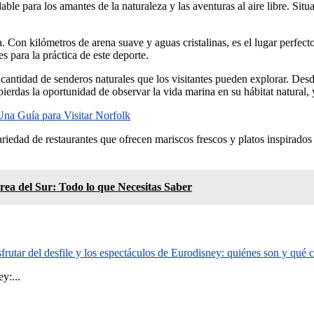
able para los amantes de la naturaleza y las aventuras al aire libre. Sit
 Con kilómetros de arena suave y aguas cristalinas, es el lugar perfecto 
s para la práctica de este deporte.
ntidad de senderos naturales que los visitantes pueden explorar. Desde
 pierdas la oportunidad de observar la vida marina en su hábitat natural
na Guía para Visitar Norfolk
edad de restaurantes que ofrecen mariscos frescos y platos inspirados en
rea del Sur: Todo lo que Necesitas Saber
rutar del desfile y los espectáculos de Eurodisney: quiénes son y qué
y:...