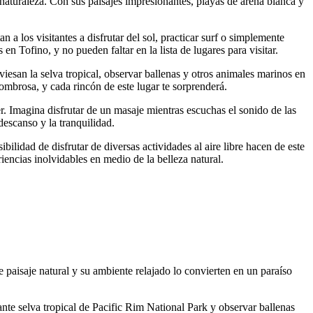
 naturaleza. Con sus paisajes impresionantes, playas de arena blanca y
 a los visitantes a disfrutar del sol, practicar surf o simplemente
 Tofino, y no pueden faltar en la lista de lugares para visitar.
iesan la selva tropical, observar ballenas y otros animales marinos en
sombrosa, y cada rincón de este lugar te sorprenderá.
r. Imagina disfrutar de un masaje mientras escuchas el sonido de las
descanso y la tranquilidad.
ilidad de disfrutar de diversas actividades al aire libre hacen de este
iencias inolvidables en medio de la belleza natural.
 paisaje natural y su ambiente relajado lo convierten en un paraíso
ante selva tropical de Pacific Rim National Park y observar ballenas