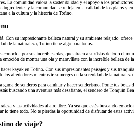
ores. La comunidad valora la sostenibilidad y el apoyo a los productores
s ingredientes y la comunidad se refleja en la calidad de los platos y 
na a la cultura y la historia de Tofino.
ino
dá. Con su impresionante belleza natural y su ambiente relajado, ofrece
lidad de la naturaleza, Tofino tiene algo para todos.
s conocida por sus increíbles olas, que atraen a surfistas de todo el m
la emoción de montar una ola y maravíllate con la increíble belleza de la
e hacer kayak en Tofino. Con sus impresionantes paisajes y sus tranquila
de los alrededores mientras te sumerges en la serenidad de la naturaleza.
ia gama de senderos para caminar y hacer senderismo. Ponte tus botas
i estás buscando una aventura más desafiante, el sendero de Tonquin Bea
aleza y las actividades al aire libre. Ya sea que estés buscando emocion
r lo tiene todo. No te pierdas la oportunidad de disfrutar de estas acti
tino de viaje?