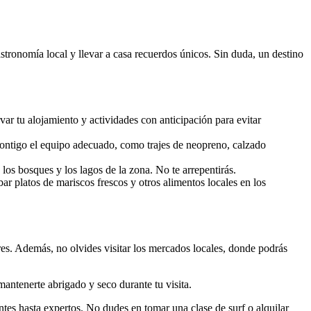
astronomía local y llevar a casa recuerdos únicos. Sin duda, un destino
ar tu alojamiento y actividades con anticipación para evitar
r contigo el equipo adecuado, como trajes de neopreno, calzado
 los bosques y los lagos de la zona. No te arrepentirás.
r platos de mariscos frescos y otros alimentos locales en los
ares. Además, no olvides visitar los mercados locales, donde podrás
antenerte abrigado y seco durante tu visita.
iantes hasta expertos. No dudes en tomar una clase de surf o alquilar