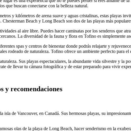
te lugar es una experiencia que no te puedes perder si eres amante de la
los que buscan conectarse con la belleza natural.
ros y kilómetros de arena suave y aguas cristalinas, estas playas invitan
o. Chesterman Beach y Long Beach son dos de las playas más populares en
idades al aire libre. Puedes hacer caminatas por los senderos que atrav
s cercanos. La diversidad de la fauna y flora en Tofino es simplemente a
erentes spas y centros de bienestar donde podrás relajarte y rejuvenece
ales rodeado de naturaleza. Tofino ofrece un ambiente perfecto para el 
raleza. Sus playas espectaculares, la abundante vida silvestre y la posib
ate de llevar tu cámara fotográfica y de estar preparado para vivir exper
jos y recomendaciones
 la isla de Vancouver, en Canadá. Sus hermosas playas, su impresionante
s famosas olas de la playa de Long Beach, hacer senderismo en la exuber