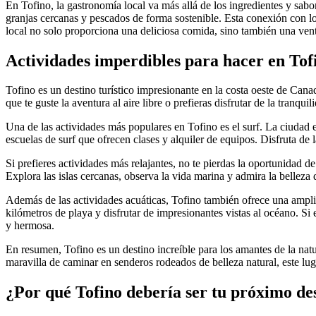
En Tofino, la gastronomía local va más allá de los ingredientes y sab
granjas cercanas y pescados de forma sostenible. Esta conexión con lo
local no solo proporciona una deliciosa comida, sino también una venta
Actividades imperdibles para hacer en Tof
Tofino es un destino turístico impresionante en la costa oeste de Cana
que te guste la aventura al aire libre o prefieras disfrutar de la tranqui
Una de las actividades más populares en Tofino es el surf. La ciudad e
escuelas de surf que ofrecen clases y alquiler de equipos. Disfruta de 
Si prefieres actividades más relajantes, no te pierdas la oportunidad d
Explora las islas cercanas, observa la vida marina y admira la belleza 
Además de las actividades acuáticas, Tofino también ofrece una ampl
kilómetros de playa y disfrutar de impresionantes vistas al océano. S
y hermosa.
En resumen, Tofino es un destino increíble para los amantes de la natur
maravilla de caminar en senderos rodeados de belleza natural, este luga
¿Por qué Tofino debería ser tu próximo des