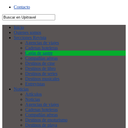
Contacto
Inicio
Quienes somos
Secciones Revista
Agencias de viajes
Cadenas hoteleras
Cajón de sastre
Compañías aéreas
Destinos de cine
Destinos de libro
Destinos de series
Destinos musicales
Entrevistas
Noticias
Artículos
Noticias
Agencias de viajes
Cadenas hoteleras
Compañías aéreas
Destinos de enoturismo
Destinos de playa