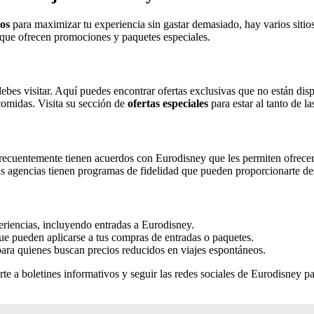
tos
para maximizar tu experiencia sin gastar demasiado, hay varios siti
 que ofrecen promociones y paquetes especiales.
debes visitar. Aquí puedes encontrar ofertas exclusivas que no están di
comidas. Visita su sección de
ofertas especiales
para estar al tanto de l
recuentemente tienen acuerdos con Eurodisney que les permiten ofrecer 
nas agencias tienen programas de fidelidad que pueden proporcionarte de
eriencias, incluyendo entradas a Eurodisney.
e pueden aplicarse a tus compras de entradas o paquetes.
l para quienes buscan precios reducidos en viajes espontáneos.
rte a boletines informativos y seguir las redes sociales de Eurodisney p