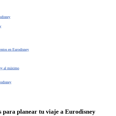
rodisney
y
uentos en Eurodisney
ney al máximo
rodisney
s para planear tu viaje a Eurodisney