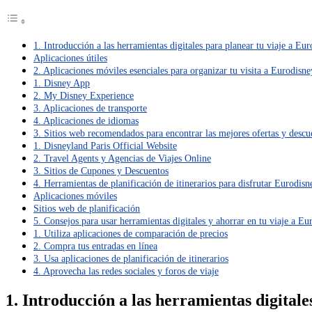
1. Introducción a las herramientas digitales para planear tu viaje a Eu
Aplicaciones útiles
2. Aplicaciones móviles esenciales para organizar tu visita a Eurodisne
1. Disney App
2. My Disney Experience
3. Aplicaciones de transporte
4. Aplicaciones de idiomas
3. Sitios web recomendados para encontrar las mejores ofertas y desc
1. Disneyland Paris Official Website
2. Travel Agents y Agencias de Viajes Online
3. Sitios de Cupones y Descuentos
4. Herramientas de planificación de itinerarios para disfrutar Eurodis
Aplicaciones móviles
Sitios web de planificación
5. Consejos para usar herramientas digitales y ahorrar en tu viaje a Eu
1. Utiliza aplicaciones de comparación de precios
2. Compra tus entradas en línea
3. Usa aplicaciones de planificación de itinerarios
4. Aprovecha las redes sociales y foros de viaje
1. Introducción a las herramientas digitale