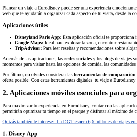
Planear un viaje a Eurodisney puede ser una experiencia emocionante
web que te ayudarán a organizar cada aspecto de tu visita, desde la com
Aplicaciones útiles
Disneyland Paris App:
Esta aplicación oficial te proporciona 
Google Maps:
Ideal para explorar la zona, encontrar restauran
TripAdvisor:
Para leer reseñas y recomendaciones sobre alojam
Además de las aplicaciones, las
redes sociales
y los blogs de viajes s
momentos para visitar hasta las opciones de comida, las comunidades e
Por último, no olvides considerar las
herramientas de comparación 
oferta posible. Con estas herramientas digitales, tu viaje a Eurodisne
2. Aplicaciones móviles esenciales para org
Para maximizar tu experiencia en Eurodisney, contar con las aplicacio
permitirán optimizar tu tiempo en el parque y disfrutar al máximo de c
Quizás también te interese:
La DGT espera 6,6 millones de viajes en c
1. Disney App