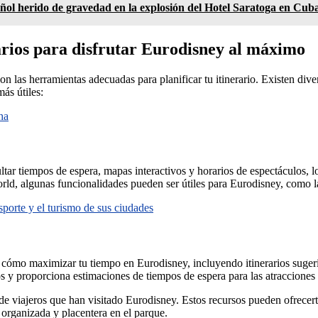
añol herido de gravedad en la explosión del Hotel Saratoga en Cub
rarios para disfrutar Eurodisney al máximo
n las herramientas adecuadas para planificar tu itinerario. Existen dive
ás útiles:
ha
ltar tiempos de espera, mapas interactivos y horarios de espectáculos, lo 
, algunas funcionalidades pueden ser útiles para Eurodisney, como la g
sporte y el turismo de sus ciudades
cómo maximizar tu tiempo en Eurodisney, incluyendo itinerarios sugeri
dos y proporciona estimaciones de tiempos de espera para las atraccione
e viajeros que han visitado Eurodisney. Estos recursos pueden ofrecerte 
s organizada y placentera en el parque.