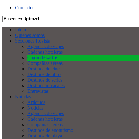
Contacto
Inicio
Quienes somos
Secciones Revista
Agencias de viajes
Cadenas hoteleras
Cajón de sastre
Compañías aéreas
Destinos de cine
Destinos de libro
Destinos de series
Destinos musicales
Entrevistas
Noticias
Artículos
Noticias
Agencias de viajes
Cadenas hoteleras
Compañías aéreas
Destinos de enoturismo
Destinos de playa