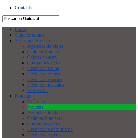
Contacto
Inicio
Quienes somos
Secciones Revista
Agencias de viajes
Cadenas hoteleras
Cajón de sastre
Compañías aéreas
Destinos de cine
Destinos de libro
Destinos de series
Destinos musicales
Entrevistas
Noticias
Artículos
Noticias
Agencias de viajes
Cadenas hoteleras
Compañías aéreas
Destinos de enoturismo
Destinos de playa