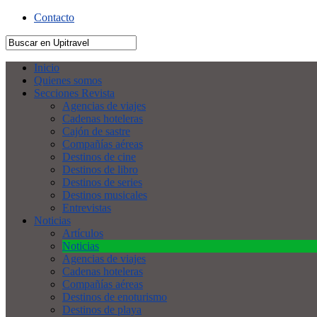
Contacto
Inicio
Quienes somos
Secciones Revista
Agencias de viajes
Cadenas hoteleras
Cajón de sastre
Compañías aéreas
Destinos de cine
Destinos de libro
Destinos de series
Destinos musicales
Entrevistas
Noticias
Artículos
Noticias
Agencias de viajes
Cadenas hoteleras
Compañías aéreas
Destinos de enoturismo
Destinos de playa