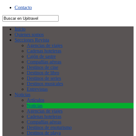
Contacto
Inicio
Quienes somos
Secciones Revista
Agencias de viajes
Cadenas hoteleras
Cajón de sastre
Compañías aéreas
Destinos de cine
Destinos de libro
Destinos de series
Destinos musicales
Entrevistas
Noticias
Artículos
Noticias
Agencias de viajes
Cadenas hoteleras
Compañías aéreas
Destinos de enoturismo
Destinos de playa