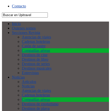
Contacto
Inicio
Quienes somos
Secciones Revista
Agencias de viajes
Cadenas hoteleras
Cajón de sastre
Compañías aéreas
Destinos de cine
Destinos de libro
Destinos de series
Destinos musicales
Entrevistas
Noticias
Artículos
Noticias
Agencias de viajes
Cadenas hoteleras
Compañías aéreas
Destinos de enoturismo
Destinos de playa