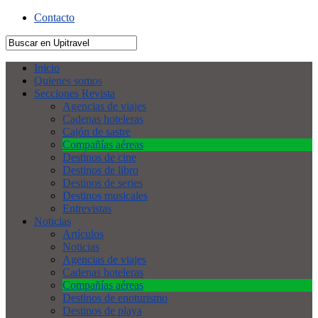
Contacto
Inicio
Quienes somos
Secciones Revista
Agencias de viajes
Cadenas hoteleras
Cajón de sastre
Compañías aéreas
Destinos de cine
Destinos de libro
Destinos de series
Destinos musicales
Entrevistas
Noticias
Artículos
Noticias
Agencias de viajes
Cadenas hoteleras
Compañías aéreas
Destinos de enoturismo
Destinos de playa