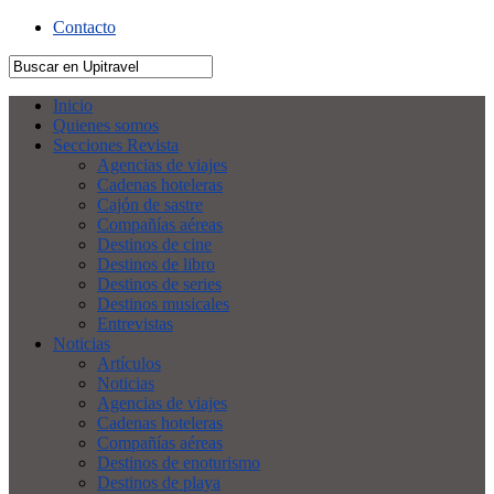
Contacto
Inicio
Quienes somos
Secciones Revista
Agencias de viajes
Cadenas hoteleras
Cajón de sastre
Compañías aéreas
Destinos de cine
Destinos de libro
Destinos de series
Destinos musicales
Entrevistas
Noticias
Artículos
Noticias
Agencias de viajes
Cadenas hoteleras
Compañías aéreas
Destinos de enoturismo
Destinos de playa