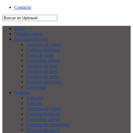
Contacto
Inicio
Quienes somos
Secciones Revista
Agencias de viajes
Cadenas hoteleras
Cajón de sastre
Compañías aéreas
Destinos de cine
Destinos de libro
Destinos de series
Destinos musicales
Entrevistas
Noticias
Artículos
Noticias
Agencias de viajes
Cadenas hoteleras
Compañías aéreas
Destinos de enoturismo
Destinos de playa