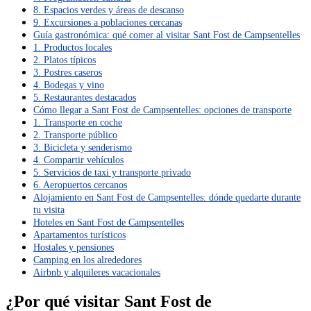
8. Espacios verdes y áreas de descanso
9. Excursiones a poblaciones cercanas
Guía gastronómica: qué comer al visitar Sant Fost de Campsentelles
1. Productos locales
2. Platos típicos
3. Postres caseros
4. Bodegas y vino
5. Restaurantes destacados
Cómo llegar a Sant Fost de Campsentelles: opciones de transporte
1. Transporte en coche
2. Transporte público
3. Bicicleta y senderismo
4. Compartir vehículos
5. Servicios de taxi y transporte privado
6. Aeropuertos cercanos
Alojamiento en Sant Fost de Campsentelles: dónde quedarte durante
tu visita
Hoteles en Sant Fost de Campsentelles
Apartamentos turísticos
Hostales y pensiones
Camping en los alrededores
Airbnb y alquileres vacacionales
¿Por qué visitar Sant Fost de