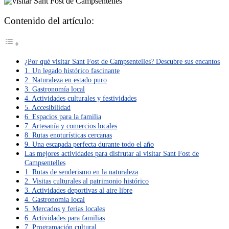
Contenido del artículo:
¿Por qué visitar Sant Fost de Campsentelles? Descubre sus encantos
1. Un legado histórico fascinante
2. Naturaleza en estado puro
3. Gastronomía local
4. Actividades culturales y festividades
5. Accesibilidad
6. Espacios para la familia
7. Artesanía y comercios locales
8. Rutas enoturísticas cercanas
9. Una escapada perfecta durante todo el año
Las mejores actividades para disfrutar al visitar Sant Fost de
Campsentelles
1. Rutas de senderismo en la naturaleza
2. Visitas culturales al patrimonio histórico
3. Actividades deportivas al aire libre
4. Gastronomía local
5. Mercados y ferias locales
6. Actividades para familias
7. Programación cultural