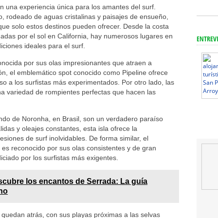
n una experiencia única para los amantes del surf.
co, rodeado de aguas cristalinas y paisajes de ensueño,
 que solo estos destinos pueden ofrecer. Desde la costa
ñadas por el sol en California, hay numerosos lugares en
ENTREV
iones ideales para el surf.
onocida por sus olas impresionantes que atraen a
ión, el emblemático spot conocido como Pipeline ofrece
o a los surfistas más experimentados. Por otro lado, las
na variedad de rompientes perfectas que hacen las
ando de Noronha, en Brasil, son un verdadero paraíso
idas y oleajes constantes, esta isla ofrece la
siones de surf inolvidables. De forma similar, el
 es reconocido por sus olas consistentes y de gran
iciado por los surfistas más exigentes.
cubre los encantos de Serrada: La guía
ino
 quedan atrás, con sus playas próximas a las selvas