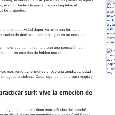
surfing, la belleza natural que rodea las playas de aguas
s, el sol brillante y la arena blanca completan el
s los visitantes.
solo es una actividad deportiva, sino una forma de
sensación de deslizarse sobre el agua en un entorno
 la inmensidad del horizonte crean una sensación de
imentar en este tipo de hábitat marino.
layas más remotas, el mundo ofrece una amplia variedad
 en aguas cristalinas. Cada lugar tiene su propia magia y
racticar surf: vive la emoción de
rf en algunos de los destinos más soñados del mundo!
ine en Hawái hasta las magníficas playas de Gold Coast