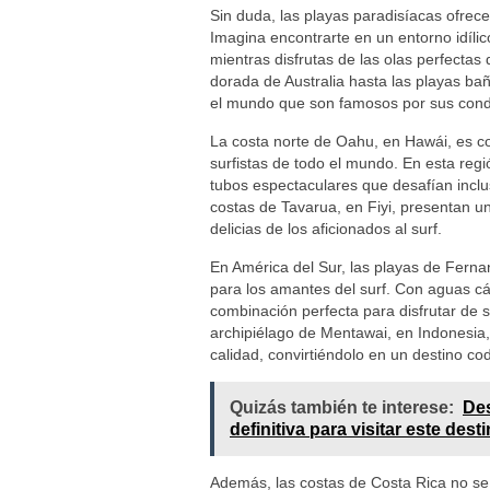
Sin duda, las playas paradisíacas ofrece
Imagina encontrarte en un entorno idíli
mientras disfrutas de las olas perfectas
dorada de Australia hasta las playas ba
el mundo que son famosos por sus condic
La costa norte de Oahu, en Hawái, es c
surfistas de todo el mundo. En esta reg
tubos espectaculares que desafían inclus
costas de Tavarua, en Fiyi, presentan u
delicias de los aficionados al surf.
En América del Sur, las playas de Fern
para los amantes del surf. Con aguas cál
combinación perfecta para disfrutar de se
archipiélago de Mentawai, en Indonesia,
calidad, convirtiéndolo en un destino cod
Quizás también te interese:
Des
definitiva para visitar este dest
Además, las costas de Costa Rica no se