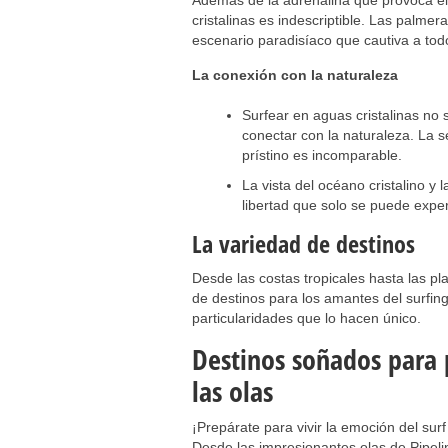
Además de la adrenalina que provoca el 
cristalinas es indescriptible. Las palmera
escenario paradisíaco que cautiva a todo
La conexión con la naturaleza
Surfear en aguas cristalinas no 
conectar con la naturaleza. La 
prístino es incomparable.
La vista del océano cristalino y
libertad que solo se puede exper
La variedad de destinos
Desde las costas tropicales hasta las p
de destinos para los amantes del surfing
particularidades que lo hacen único.
Destinos soñados para p
las olas
¡Prepárate para vivir la emoción del su
Desde las impresionantes olas de Pipel