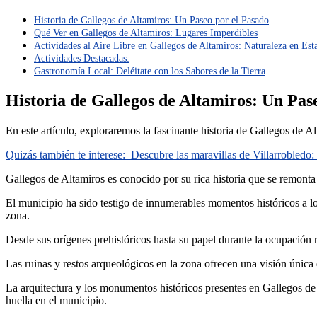
Historia de Gallegos de Altamiros: Un Paseo por el Pasado
Qué Ver en Gallegos de Altamiros: Lugares Imperdibles
Actividades al Aire Libre en Gallegos de Altamiros: Naturaleza en Es
Actividades Destacadas:
Gastronomía Local: Deléitate con los Sabores de la Tierra
Historia de Gallegos de Altamiros: Un Pas
En este artículo, exploraremos la fascinante historia de Gallegos de A
Quizás también te interese:
Descubre las maravillas de Villarrobledo:
Gallegos de Altamiros es conocido por su rica historia que se remonta
El municipio ha sido testigo de innumerables momentos históricos a lo 
zona.
Desde sus orígenes prehistóricos hasta su papel durante la ocupación r
Las ruinas y restos arqueológicos en la zona ofrecen una visión única de
La arquitectura y los monumentos históricos presentes en Gallegos de
huella en el municipio.