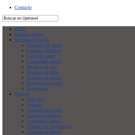
Contacto
Inicio
Quienes somos
Secciones Revista
Agencias de viajes
Cadenas hoteleras
Cajón de sastre
Compañías aéreas
Destinos de cine
Destinos de libro
Destinos de series
Destinos musicales
Entrevistas
Noticias
Artículos
Noticias
Agencias de viajes
Cadenas hoteleras
Compañías aéreas
Destinos de enoturismo
Destinos de playa