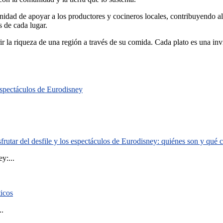
ortunidad de apoyar a los productores y cocineros locales, contribuyendo 
s de cada lugar.
r la riqueza de una región a través de su comida. Cada plato es una invita
 espectáculos de Eurodisney
rutar del desfile y los espectáculos de Eurodisney: quiénes son y qué
y:...
ticos
..