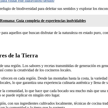
ara visitar este maravilloso destino
fugio de biodiversidad para deleitar sus sentidos y explorar los rincon
r Romana: Guía completa de experiencias inolvidables
ara aquellos que buscan disfrutar de la naturaleza en estado puro, con 
es de la Tierra
a de una región. Los sabores y recetas transmitidas de generación en ge
sí como la creatividad de los cocineros locales.
ar ofrecen en cada región. Desde las montañas hasta la costa, la variedad
locales, lo que garantiza una experiencia culinaria auténtica y llena de s
nes de la comunidad, lo que hace que cada bocado sea mucho más que una 
o se puede replicar en ningún otro lugar.
egión, con sus ingredientes cultivados localmente, técnicas de cocina tr
con la comunidad y la tierra que lo sustenta.