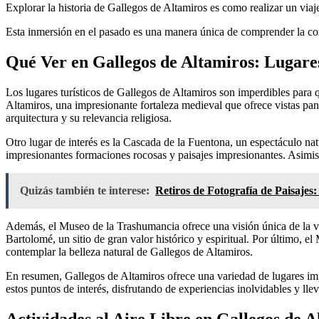
Explorar la historia de Gallegos de Altamiros es como realizar un viaj
Esta inmersión en el pasado es una manera única de comprender la comp
Qué Ver en Gallegos de Altamiros: Lugare
Los lugares turísticos de Gallegos de Altamiros son imperdibles para q
Altamiros, una impresionante fortaleza medieval que ofrece vistas pan
arquitectura y su relevancia religiosa.
Otro lugar de interés es la Cascada de la Fuentona, un espectáculo nat
impresionantes formaciones rocosas y paisajes impresionantes. Asimism
Quizás también te interese:
Retiros de Fotografía de Paisajes
Además, el Museo de la Trashumancia ofrece una visión única de la vida
Bartolomé, un sitio de gran valor histórico y espiritual. Por último, 
contemplar la belleza natural de Gallegos de Altamiros.
En resumen, Gallegos de Altamiros ofrece una variedad de lugares imper
estos puntos de interés, disfrutando de experiencias inolvidables y ll
Actividades al Aire Libre en Gallegos de 