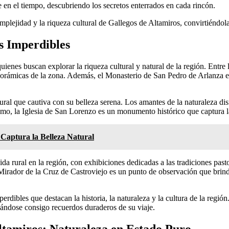
e en el tiempo, descubriendo los secretos enterrados en cada rincón.
lejidad y la riqueza cultural de Gallegos de Altamiros, convirtiéndola
s Imperdibles
uienes buscan explorar la riqueza cultural y natural de la región. Entre
orámicas de la zona. Además, el Monasterio de San Pedro de Arlanza es u
ural que cautiva con su belleza serena. Los amantes de la naturaleza dis
o, la Iglesia de San Lorenzo es un monumento histórico que captura la 
: Captura la Belleza Natural
 rural en la región, con exhibiciones dedicadas a las tradiciones pasto
el Mirador de la Cruz de Castroviejo es un punto de observación que brin
dibles que destacan la historia, la naturaleza y la cultura de la región.
evándose consigo recuerdos duraderos de su viaje.
Altamiros: Naturaleza en Estado Puro