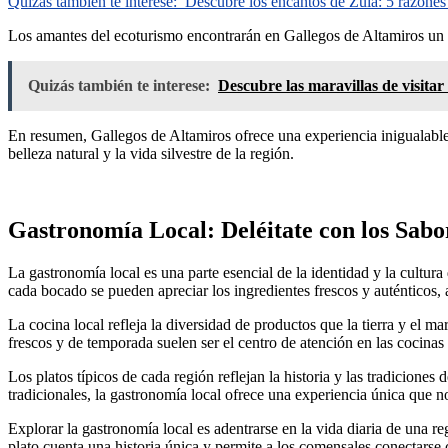
Quizás también te interese:
Descubre los encantos de Zuia: 5 razones p
Los amantes del ecoturismo encontrarán en Gallegos de Altamiros un re
Quizás también te interese:
Descubre las maravillas de visita
En resumen, Gallegos de Altamiros ofrece una experiencia inigualable p
belleza natural y la vida silvestre de la región.
Gastronomía Local: Deléitate con los Sabor
La gastronomía local es una parte esencial de la identidad y la cultur
cada bocado se pueden apreciar los ingredientes frescos y auténticos, a
La cocina local refleja la diversidad de productos que la tierra y el m
frescos y de temporada suelen ser el centro de atención en las cocinas 
Los platos típicos de cada región reflejan la historia y las tradicio
tradicionales, la gastronomía local ofrece una experiencia única que n
Explorar la gastronomía local es adentrarse en la vida diaria de una r
plato cuenta una historia única y permite a los comensales conectarse 