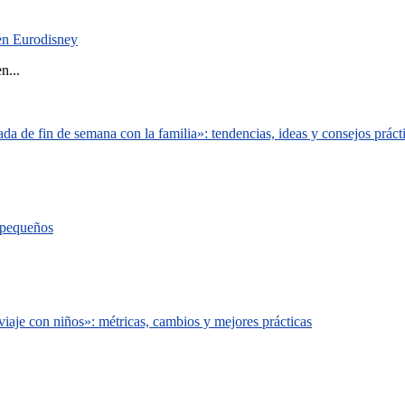
 en Eurodisney
n...
a de fin de semana con la familia»: tendencias, ideas y consejos práct
s pequeños
iaje con niños»: métricas, cambios y mejores prácticas