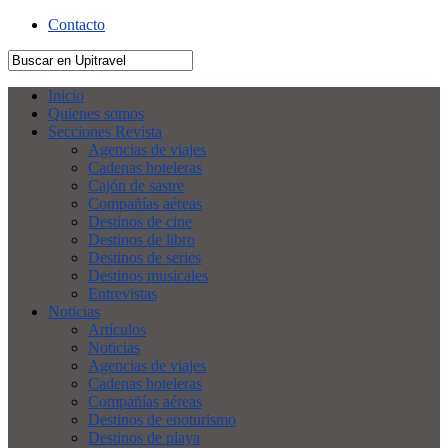
Contacto
Inicio
Quienes somos
Secciones Revista
Agencias de viajes
Cadenas hoteleras
Cajón de sastre
Compañías aéreas
Destinos de cine
Destinos de libro
Destinos de series
Destinos musicales
Entrevistas
Noticias
Artículos
Noticias
Agencias de viajes
Cadenas hoteleras
Compañías aéreas
Destinos de enoturismo
Destinos de playa