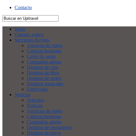
Contacto
Inicio
Quienes somos
Secciones Revista
Agencias de viajes
Cadenas hoteleras
Cajón de sastre
Compañías aéreas
Destinos de cine
Destinos de libro
Destinos de series
Destinos musicales
Entrevistas
Noticias
Artículos
Noticias
Agencias de viajes
Cadenas hoteleras
Compañías aéreas
Destinos de enoturismo
Destinos de playa