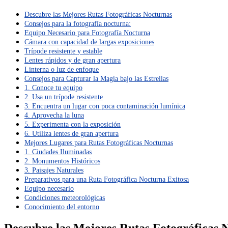
Descubre las Mejores Rutas Fotográficas Nocturnas
Consejos para la fotografía nocturna:
Equipo Necesario para Fotografía Nocturna
Cámara con capacidad de largas exposiciones
Trípode resistente y estable
Lentes rápidos y de gran apertura
Linterna o luz de enfoque
Consejos para Capturar la Magia bajo las Estrellas
1. Conoce tu equipo
2. Usa un trípode resistente
3. Encuentra un lugar con poca contaminación lumínica
4. Aprovecha la luna
5. Experimenta con la exposición
6. Utiliza lentes de gran apertura
Mejores Lugares para Rutas Fotográficas Nocturnas
1. Ciudades Iluminadas
2. Monumentos Históricos
3. Paisajes Naturales
Preparativos para una Ruta Fotográfica Nocturna Exitosa
Equipo necesario
Condiciones meteorológicas
Conocimiento del entorno