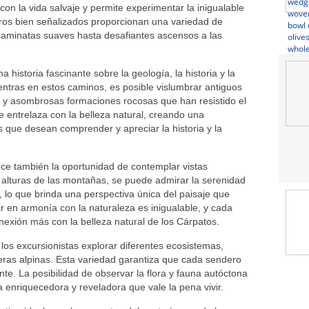
on la vida salvaje y permite experimentar la inigualable
eros bien señalizados proporcionan una variedad de
 caminatas suaves hasta desafiantes ascensos a las
historia fascinante sobre la geología, la historia y la
entras en estos caminos, es posible vislumbrar antiguos
as y asombrosas formaciones rocosas que han resistido el
se entrelaza con la belleza natural, creando una
s que desean comprender y apreciar la historia y la
ce también la oportunidad de contemplar vistas
alturas de las montañas, se puede admirar la serenidad
s, lo que brinda una perspectiva única del paisaje que
ar en armonía con la naturaleza es inigualable, y cada
exión más con la belleza natural de los Cárpatos.
los excursionistas explorar diferentes ecosistemas,
ras alpinas. Esta variedad garantiza que cada sendero
nte. La posibilidad de observar la flora y fauna autóctona
 enriquecedora y reveladora que vale la pena vivir.