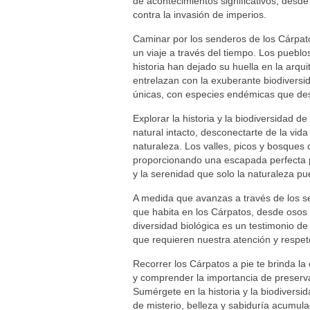
de acontecimientos significativos, desde
contra la invasión de imperios.
Caminar por los senderos de los Cárpato
un viaje a través del tiempo. Los pueblos
historia han dejado su huella en la arqui
entrelazan con la exuberante biodiversid
únicas, con especies endémicas que despi
Explorar la historia y la biodiversidad d
natural intacto, desconectarte de la vid
naturaleza. Los valles, picos y bosques
proporcionando una escapada perfecta p
y la serenidad que solo la naturaleza pu
A medida que avanzas a través de los se
que habita en los Cárpatos, desde osos 
diversidad biológica es un testimonio de
que requieren nuestra atención y respet
Recorrer los Cárpatos a pie te brinda la
y comprender la importancia de preserva
Sumérgete en la historia y la biodiversi
de misterio, belleza y sabiduría acumulad