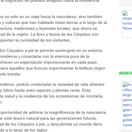
 la migración de pueblos antiguos hasta la resistencia
s no solo es un viaje hacia la naturaleza, sino también
 y culturas que han habitado estas tierras a lo largo de la
tectura, tradiciones y leyendas locales, que ahora se
ad de la región. La flora y fauna de los Cárpatos son
ertan la curiosidad de los visitantes.
e los Cárpatos a pie te permite sumergirte en un entorno
a moderna y conectarte con la esencia pura de la
 ofrecen un espectáculo impresionante en cada paso,
ara aquellos que buscan experimentar la belleza virgen
AGENCIA
ede brindar.
nderos, podrás contemplar la variedad de vida silvestre
y lobos hasta aves rapaces y plantas raras. Esta
 la salud y la resiliencia de los ecosistemas de montaña,
o.
 oportunidad de admirar la magnificencia de la naturaleza
r este tesoro natural para las generaciones futuras.
dad de los Cárpatos a pie, y descubrirás un mundo lleno
a a lo largo de los siglos.