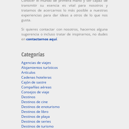
Conocer el mundo de primera mano y ser capaz de
transmitir su esencia es vital para nosotros y
tratamos de acercarnos lo más posible a nuestras
experiencias para dar ideas a otros de lo que nos
gusta.
Si quieres contactar con nosotros, hacernos alguna
sugerencia o incluso tratar de inspirarnos, no dudes
en
contactarnos aquí
.
Categorías
Agencias de viajes
Alojamientos turísticos
Artículos
Cadenas hoteleras
Cajón de sastre
Compañías aéreas
Consejos de viaje
Destinos
Destinos de cine
Destinos de enoturismo
Destinos de libro
Destinos de playa
Destinos de series
Destinos de turismo