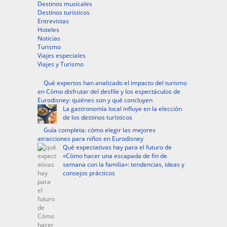
Destinos musicales
Destinos turísticos
Entrevistas
Hoteles
Noticias
Turismo
Viajes especiales
Viajes y Turismo
Qué expertos han analizado el impacto del turismo
en Cómo disfrutar del desfile y los espectáculos de
Eurodisney: quiénes son y qué concluyen
La gastronomía local influye en la elección
de los destinos turísticos
Guía completa: cómo elegir las mejores
atracciones para niños en Eurodisney
Qué expectativas hay para el futuro de
«Cómo hacer una escapada de fin de
semana con la familia»: tendencias, ideas y
consejos prácticos