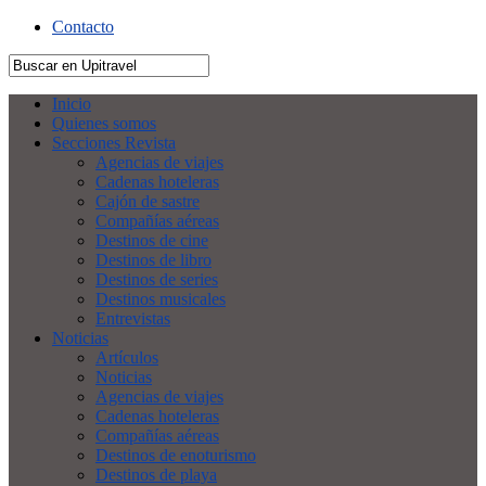
Contacto
Inicio
Quienes somos
Secciones Revista
Agencias de viajes
Cadenas hoteleras
Cajón de sastre
Compañías aéreas
Destinos de cine
Destinos de libro
Destinos de series
Destinos musicales
Entrevistas
Noticias
Artículos
Noticias
Agencias de viajes
Cadenas hoteleras
Compañías aéreas
Destinos de enoturismo
Destinos de playa