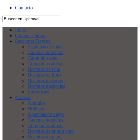
Contacto
Inicio
Quienes somos
Secciones Revista
Agencias de viajes
Cadenas hoteleras
Cajón de sastre
Compañías aéreas
Destinos de cine
Destinos de libro
Destinos de series
Destinos musicales
Entrevistas
Noticias
Artículos
Noticias
Agencias de viajes
Cadenas hoteleras
Compañías aéreas
Destinos de enoturismo
Destinos de playa