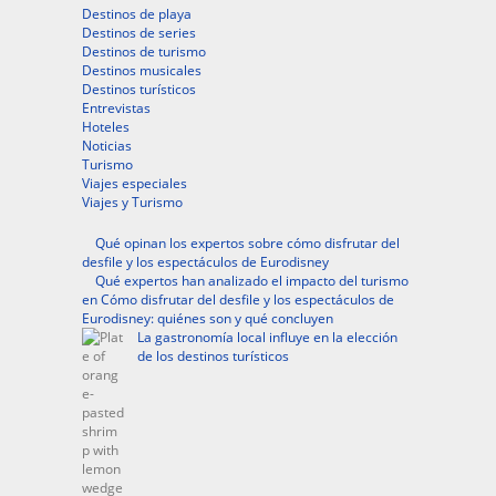
Destinos de playa
Destinos de series
Destinos de turismo
Destinos musicales
Destinos turísticos
Entrevistas
Hoteles
Noticias
Turismo
Viajes especiales
Viajes y Turismo
Qué opinan los expertos sobre cómo disfrutar del
desfile y los espectáculos de Eurodisney
Qué expertos han analizado el impacto del turismo
en Cómo disfrutar del desfile y los espectáculos de
Eurodisney: quiénes son y qué concluyen
La gastronomía local influye en la elección
de los destinos turísticos