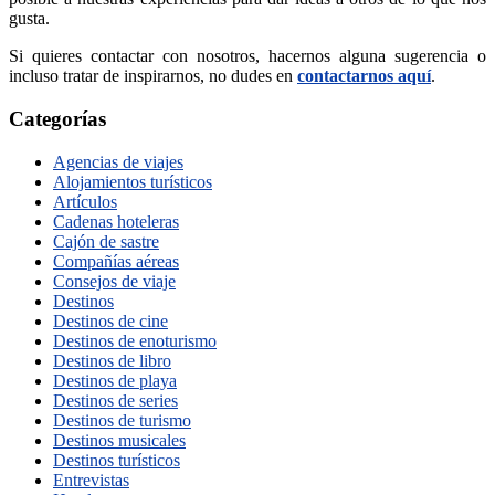
gusta.
Si quieres contactar con nosotros, hacernos alguna sugerencia o
incluso tratar de inspirarnos, no dudes en
contactarnos aquí
.
Categorías
Agencias de viajes
Alojamientos turísticos
Artículos
Cadenas hoteleras
Cajón de sastre
Compañías aéreas
Consejos de viaje
Destinos
Destinos de cine
Destinos de enoturismo
Destinos de libro
Destinos de playa
Destinos de series
Destinos de turismo
Destinos musicales
Destinos turísticos
Entrevistas