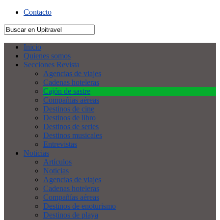
Contacto
Inicio
Quienes somos
Secciones Revista
Agencias de viajes
Cadenas hoteleras
Cajón de sastre
Compañías aéreas
Destinos de cine
Destinos de libro
Destinos de series
Destinos musicales
Entrevistas
Noticias
Artículos
Noticias
Agencias de viajes
Cadenas hoteleras
Compañías aéreas
Destinos de enoturismo
Destinos de playa