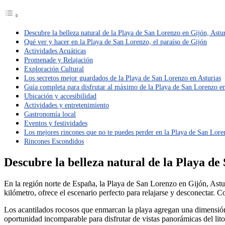
Descubre la belleza natural de la Playa de San Lorenzo en Gijón, Astur
Qué ver y hacer en la Playa de San Lorenzo, el paraíso de Gijón
Actividades Acuáticas
Promenade y Relajación
Exploración Cultural
Los secretos mejor guardados de la Playa de San Lorenzo en Asturias
Guía completa para disfrutar al máximo de la Playa de San Lorenzo e
Ubicación y accesibilidad
Actividades y entretenimiento
Gastronomía local
Eventos y festividades
Los mejores rincones que no te puedes perder en la Playa de San Lore
Rincones Escondidos
Descubre la belleza natural de la Playa de
En la región norte de España, la Playa de San Lorenzo en Gijón, Asturia
kilómetro, ofrece el escenario perfecto para relajarse y desconectar. C
Los acantilados rocosos que enmarcan la playa agregan una dimensión
oportunidad incomparable para disfrutar de vistas panorámicas del lit