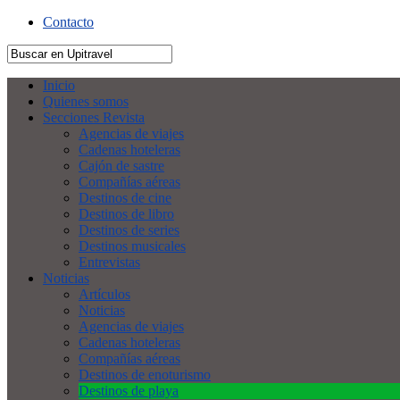
Contacto
Inicio
Quienes somos
Secciones Revista
Agencias de viajes
Cadenas hoteleras
Cajón de sastre
Compañías aéreas
Destinos de cine
Destinos de libro
Destinos de series
Destinos musicales
Entrevistas
Noticias
Artículos
Noticias
Agencias de viajes
Cadenas hoteleras
Compañías aéreas
Destinos de enoturismo
Destinos de playa