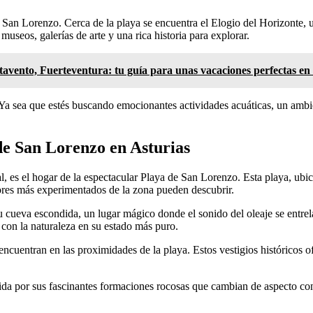
San Lorenzo. Cerca de la playa se encuentra el Elogio del Horizonte, una
museos, galerías de arte y una rica historia para explorar.
tavento, Fuerteventura: tu guía para unas vacaciones perfectas en 
a sea que estés buscando emocionantes actividades acuáticas, un ambient
de San Lorenzo en Asturias
l, es el hogar de la espectacular Playa de San Lorenzo. Esta playa, ubi
dores más experimentados de la zona pueden descubrir.
cueva escondida, un lugar mágico donde el sonido del oleaje se entrela
 con la naturaleza en su estado más puro.
 encuentran en las proximidades de la playa. Estos vestigios históricos o
da por sus fascinantes formaciones rocosas que cambian de aspecto con