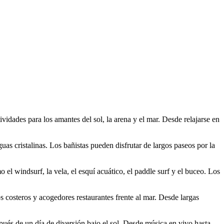
idades para los amantes del sol, la arena y el mar. Desde relajarse en
as cristalinas. Los bañistas pueden disfrutar de largos paseos por la
el windsurf, la vela, el esquí acuático, el paddle surf y el buceo. Los
s costeros y acogedores restaurantes frente al mar. Desde largas
spués de un día de diversión bajo el sol. Desde música en vivo hasta