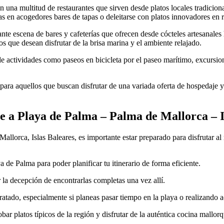
 una multitud de restaurantes que sirven desde platos locales tradiciona
apas en acogedores bares de tapas o deleitarse con platos innovadores en 
 escena de bares y cafeterías que ofrecen desde cócteles artesanales ha
os que desean disfrutar de la brisa marina y el ambiente relajado.
de actividades como paseos en bicicleta por el paseo marítimo, excursio
ara aquellos que buscan disfrutar de una variada oferta de hospedaje y
e a Playa de Palma – Palma de Mallorca – I
allorca, Islas Baleares, es importante estar preparado para disfrutar a
 de Palma para poder planificar tu itinerario de forma eficiente.
r la decepción de encontrarlas completas una vez allí.
tado, especialmente si planeas pasar tiempo en la playa o realizando act
bar platos típicos de la región y disfrutar de la auténtica cocina mallorq