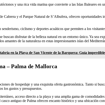
utóctonos y una rica vida marina que convierte a las Islas Baleares en 
de Cabrera y el Parque Natural de S’Albufera, ofrecen oportunidades ini
n senderismo, ciclismo y deportes acuáticos que permiten a los visitantes
ue buscan disfrutar de la belleza natural en un entorno único. Ya sea e
os amantes de la naturaleza en estas impresionantes islas del Mediterrá
tabria en la Playa de San Vicente de la Barquera: Guía imperdible
ma – Palma de Mallorca
iones de hospedaje y una exquisita oferta gastronómica. Tanto si busc
dos los gustos y presupuestos.
editerráneo, acceso directo a la playa y una amplia gama de comodidades
el casco antiguo de Palma ofrecen encanto histórico y una ubicación con