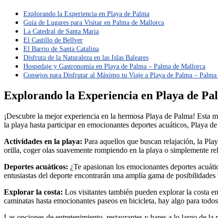
Explorando la Experiencia en Playa de Palma
Guía de Lugares para Visitar en Palma de Mallorca
La Catedral de Santa Maria
El Castillo de Bellver
El Barrio de Santa Catalina
Disfruta de la Naturaleza en las Islas Baleares
Hospedaje y Gastronomía en Playa de Palma – Palma de Mallorca
Consejos para Disfrutar al Máximo tu Viaje a Playa de Palma – Palma 
Explorando la Experiencia en Playa de Pa
¡Descubre la mejor experiencia en la hermosa Playa de Palma! Esta mag
la playa hasta participar en emocionantes deportes acuáticos, Playa de 
Actividades en la playa:
Para aquellos que buscan relajación, la Pla
orilla, coger olas suavemente rompiendo en la playa o simplemente rela
Deportes acuáticos:
¿Te apasionan los emocionantes deportes acuático
entusiastas del deporte encontrarán una amplia gama de posibilidades p
Explorar la costa:
Los visitantes también pueden explorar la costa en
caminatas hasta emocionantes paseos en bicicleta, hay algo para todos
Las opciones de entretenimiento, restaurantes y bares a lo largo de la