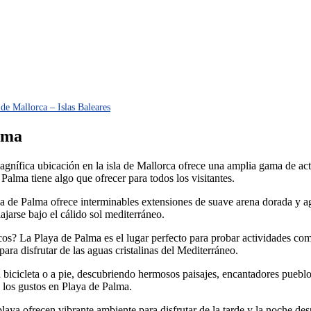
de Mallorca – Islas Baleares
lma
nífica ubicación en la isla de Mallorca ofrece una amplia gama de activ
Palma tiene algo que ofrecer para todos los visitantes.
ya de Palma ofrece interminables extensiones de suave arena dorada y agu
jarse bajo el cálido sol mediterráneo.
s? La Playa de Palma es el lugar perfecto para probar actividades como 
ara disfrutar de las aguas cristalinas del Mediterráneo.
 bicicleta o a pie, descubriendo hermosos paisajes, encantadores pueblo
 los gustos en Playa de Palma.
 playa ofrecen vibrante ambiente para disfrutar de la tarde y la noche de