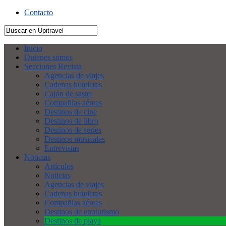
Contacto
Inicio
Quienes somos
Secciones Revista
Agencias de viajes
Cadenas hoteleras
Cajón de sastre
Compañías aéreas
Destinos de cine
Destinos de libro
Destinos de series
Destinos musicales
Entrevistas
Noticias
Artículos
Noticias
Agencias de viajes
Cadenas hoteleras
Compañías aéreas
Destinos de enoturismo
Destinos de playa