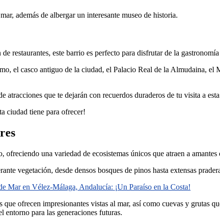
l mar, además de albergar un interesante museo de historia.
de restaurantes, este barrio es perfecto para disfrutar de la gastronomí
timo, el casco antiguo de la ciudad, el Palacio Real de la Almudaina, e
e atracciones que te dejarán con recuerdos duraderos de tu visita a est
a ciudad tiene para ofrecer!
ares
o, ofreciendo una variedad de ecosistemas únicos que atraen a amantes d
uberante vegetación, desde densos bosques de pinos hasta extensas prade
 de Mar en Vélez-Málaga, Andalucía: ¡Un Paraíso en la Costa!
dos que ofrecen impresionantes vistas al mar, así como cuevas y grutas q
el entorno para las generaciones futuras.