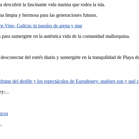
 descubrir la fascinante vida marina que rodea la isla.
a limpia y hermosa para las generaciones futuras.
en Vigo, Galicia: tu paraíso de arena y mar
 para sumergirte en la auténtica vida de la comunidad mallorquina.
 desconectar del estrés diario y sumergirte en la tranquilidad de Playa d
rutar del desfile y los espectáculos de Eurodisney: quiénes son y qué
y:...
ticos
..