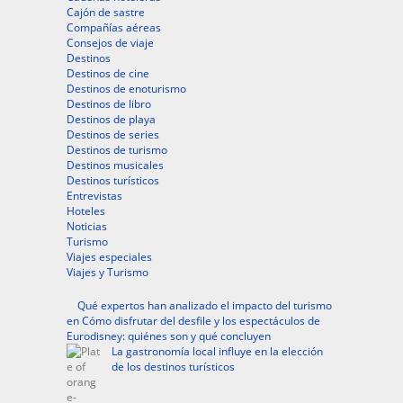
Cajón de sastre
Compañías aéreas
Consejos de viaje
Destinos
Destinos de cine
Destinos de enoturismo
Destinos de libro
Destinos de playa
Destinos de series
Destinos de turismo
Destinos musicales
Destinos turísticos
Entrevistas
Hoteles
Noticias
Turismo
Viajes especiales
Viajes y Turismo
Qué expertos han analizado el impacto del turismo
en Cómo disfrutar del desfile y los espectáculos de
Eurodisney: quiénes son y qué concluyen
La gastronomía local influye en la elección
de los destinos turísticos