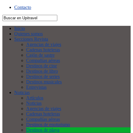
Contacto
Inicio
Quienes somos
Secciones Revista
Agencias de viajes
Cadenas hoteleras
Cajón de sastre
Compañías aéreas
Destinos de cine
Destinos de libro
Destinos de series
Destinos musicales
Entrevistas
Noticias
Artículos
Noticias
Agencias de viajes
Cadenas hoteleras
Compañías aéreas
Destinos de enoturismo
Destinos de playa