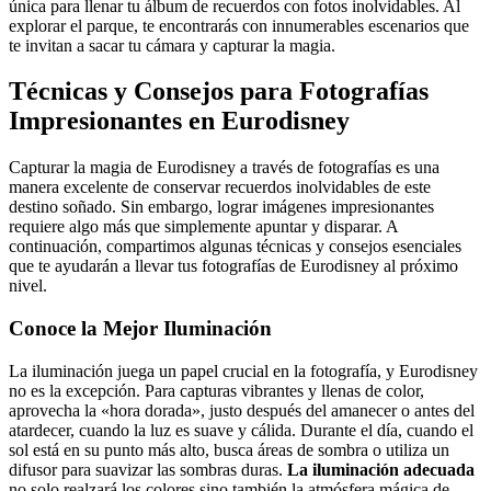
única para llenar tu álbum de recuerdos con fotos inolvidables. Al
explorar el parque, te encontrarás con innumerables escenarios que
te invitan a sacar tu cámara y capturar la magia.
Técnicas y Consejos para Fotografías
Impresionantes en Eurodisney
Capturar la magia de Eurodisney a través de fotografías es una
manera excelente de conservar recuerdos inolvidables de este
destino soñado. Sin embargo, lograr imágenes impresionantes
requiere algo más que simplemente apuntar y disparar. A
continuación, compartimos algunas técnicas y consejos esenciales
que te ayudarán a llevar tus fotografías de Eurodisney al próximo
nivel.
Conoce la Mejor Iluminación
La iluminación juega un papel crucial en la fotografía, y Eurodisney
no es la excepción. Para capturas vibrantes y llenas de color,
aprovecha la «hora dorada», justo después del amanecer o antes del
atardecer, cuando la luz es suave y cálida. Durante el día, cuando el
sol está en su punto más alto, busca áreas de sombra o utiliza un
difusor para suavizar las sombras duras.
La iluminación adecuada
no solo realzará los colores sino también la atmósfera mágica de