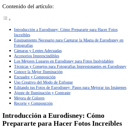
Contenido del artículo:
Introducción a Eurodisney: Cómo Prepararte para Hacer Fotos
Increíbles
Equipamiento Necesario para Capturar la Magia de Eurodisney en
Fotografías
Cámaras y Lentes Adecuadas
Accesorios Imprescindibles
Los Mejores Lugares en Eurodisney para Fotos Inolvidables
Técnicas y Consejos para Fotografías Impresionantes en Eurodisney
Conoce la Mejor Iluminación
Encuadre y Composición
Uso Creativo del Modo de Enfoque
Editando tus Fotos de Eurodisney: Pasos para Mejorar tus Imágenes
Ajuste de Iluminación y Contraste
Mejora de Colores
Recorte y Composición
Introducción a Eurodisney: Cómo
Prepararte para Hacer Fotos Increíbles