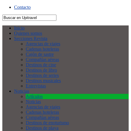
Contacto
Inicio
Quienes somos
Secciones Revista
Agencias de viajes
Cadenas hoteleras
Cajón de sastre
Compañías aéreas
Destinos de cine
Destinos de libro
Destinos de series
Destinos musicales
Entrevistas
Noticias
Artículos
Noticias
Agencias de viajes
Cadenas hoteleras
Compañías aéreas
Destinos de enoturismo
Destinos de playa