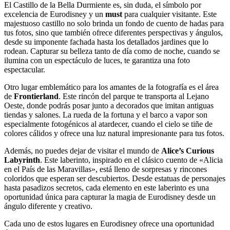
El Castillo de la Bella Durmiente es, sin duda, el símbolo por
excelencia de Eurodisney y un
must
para cualquier visitante. Este
majestuoso castillo no solo brinda un fondo de cuento de hadas para
tus fotos, sino que también ofrece diferentes perspectivas y ángulos,
desde su imponente fachada hasta los detallados jardines que lo
rodean. Capturar su belleza tanto de día como de noche, cuando se
ilumina con un espectáculo de luces, te garantiza una foto
espectacular.
Otro lugar emblemático para los amantes de la fotografía es el área
de
Frontierland
. Este rincón del parque te transporta al Lejano
Oeste, donde podrás posar junto a decorados que imitan antiguas
tiendas y salones. La rueda de la fortuna y el barco a vapor son
especialmente fotogénicos al atardecer, cuando el cielo se tiñe de
colores cálidos y ofrece una luz natural impresionante para tus fotos.
Además, no puedes dejar de visitar el mundo de
Alice’s Curious
Labyrinth
. Este laberinto, inspirado en el clásico cuento de «Alicia
en el País de las Maravillas», está lleno de sorpresas y rincones
coloridos que esperan ser descubiertos. Desde estatuas de personajes
hasta pasadizos secretos, cada elemento en este laberinto es una
oportunidad única para capturar la magia de Eurodisney desde un
ángulo diferente y creativo.
Cada uno de estos lugares en Eurodisney ofrece una oportunidad