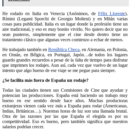
He rodado en Italia en Venecia (Anónimos, de
Félix Llorente
),
Rímini (Legami Sporchi de Georgio Molteni) y en Milán varias
cosas para publicidad. Italia es un lugar donde la profesión tiene un
aire tradicional, y eso es muy bonito vivirlo. No quiero decir que no
sean punteros, simplemente que el cine desde dentro tiene un
tratamiento clásico que algunas veces comienzo a echar de menos.
He trabajado también en
República Checa
, en Alemania, en Polonia,
en Omán, en Bélgica, en Portugal, Japón…de todos los lugares
guardo grandes recuerdos a pesar de la falta de tiempo para disfrutar
que imprimen los rodajes. Aun así, cada vez que vuelvo de un lugar
intento que algo bueno de ese viaje se me pegue para siempre.
¿Se facilita más fuera de España un rodaje?
Todas las ciudades tienen sus Comisiones de Cine que ayudan y
potencian las producciones. España está haciendo un trabajo muy
bueno en ese sentido desde hace años. Muchas productoras
extranjeras vienen cada vez más a España para rodar (Americanas,
Indias, Británicas…). Nuestras horas de luz son una llamada brutal.
Otra de las razones por las que España el elegida es por su
competitividad. Eso es bueno, pero también significa que nuestros
salarios podrían crecer.