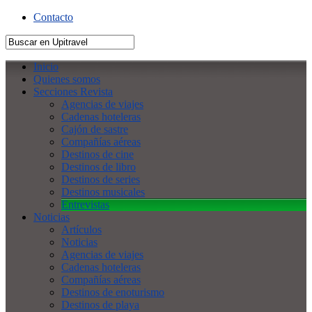
Contacto
Inicio
Quienes somos
Secciones Revista
Agencias de viajes
Cadenas hoteleras
Cajón de sastre
Compañías aéreas
Destinos de cine
Destinos de libro
Destinos de series
Destinos musicales
Entrevistas
Noticias
Artículos
Noticias
Agencias de viajes
Cadenas hoteleras
Compañías aéreas
Destinos de enoturismo
Destinos de playa