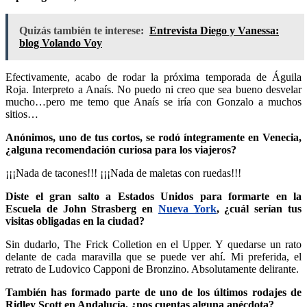
Quizás también te interese:
Entrevista Diego y Vanessa:
blog Volando Voy
Efectivamente, acabo de rodar la próxima temporada de Águila
Roja. Interpreto a Anaís. No puedo ni creo que sea bueno desvelar
mucho…pero me temo que Anaís se iría con Gonzalo a muchos
sitios…
Anónimos, uno de tus cortos, se rodó íntegramente en Venecia,
¿alguna recomendación curiosa para los viajeros?
¡¡¡Nada de tacones!!! ¡¡¡Nada de maletas con ruedas!!!
Diste el gran salto a Estados Unidos para formarte en la
Escuela de John Strasberg en
Nueva York
, ¿cuál serían tus
visitas obligadas en la ciudad?
Sin dudarlo, The Frick Colletion en el Upper. Y quedarse un rato
delante de cada maravilla que se puede ver ahí. Mi preferida, el
retrato de Ludovico Capponi de Bronzino. Absolutamente delirante.
También has formado parte de uno de los últimos rodajes de
Ridley Scott en Andalucía, ¿nos cuentas alguna anécdota?