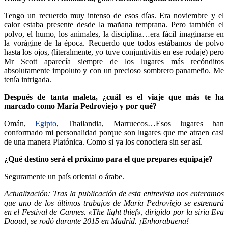
Tengo un recuerdo muy intenso de esos días. Era noviembre y el
calor estaba presente desde la mañana temprana. Pero también el
polvo, el humo, los animales, la disciplina…era fácil imaginarse en
la vorágine de la época. Recuerdo que todos estábamos de polvo
hasta los ojos, (literalmente, yo tuve conjuntivitis en ese rodaje) pero
Mr Scott aparecía siempre de los lugares más recónditos
absolutamente impoluto y con un precioso sombrero panameño. Me
tenía intrigada.
Después de tanta maleta, ¿cuál es el viaje que más te ha
marcado como María Pedroviejo y por qué?
Omán,
Egipto
, Thailandia, Marruecos…Esos lugares han
conformado mi personalidad porque son lugares que me atraen casi
de una manera Platónica. Como si ya los conociera sin ser así.
¿Qué destino será el próximo para el que prepares equipaje?
Seguramente un país oriental o árabe.
Actualización: Tras la publicación de esta entrevista nos enteramos
que uno de los últimos trabajos de María Pedroviejo se estrenará
en el Festival de Cannes. «The light thief», dirigido por la siria Eva
Daoud, se rodó durante 2015 en Madrid. ¡Enhorabuena!