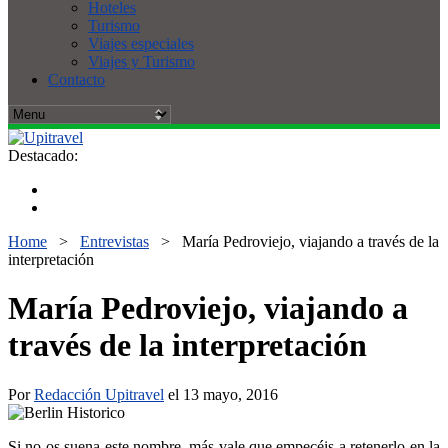
Hoteles
Turismo
Viajes especiales
Viajes y Turismo
Contacto
Destacado:
Home
>
Entrevistas
>
María Pedroviejo, viajando a través de la
interpretación
María Pedroviejo, viajando a
través de la interpretación
Por
Redacción Upitravel
el 13 mayo, 2016
Si no os suena este nombre, más vale que empecéis a retenerlo en la