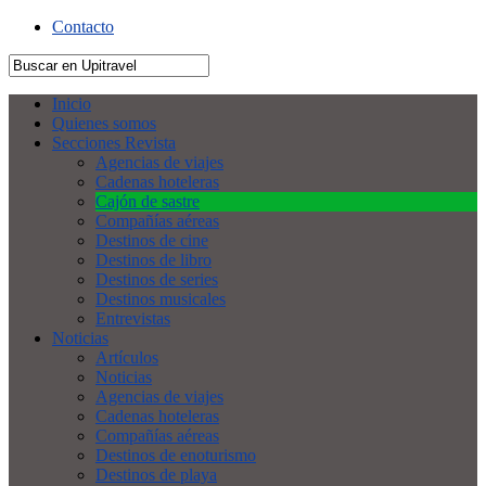
Contacto
Inicio
Quienes somos
Secciones Revista
Agencias de viajes
Cadenas hoteleras
Cajón de sastre
Compañías aéreas
Destinos de cine
Destinos de libro
Destinos de series
Destinos musicales
Entrevistas
Noticias
Artículos
Noticias
Agencias de viajes
Cadenas hoteleras
Compañías aéreas
Destinos de enoturismo
Destinos de playa