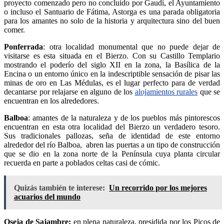
proyecto comenzado pero no concluido por Gaudí, el Ayuntamiento
o incluso el Santuario de Fátima, Astorga es una parada obligatoria
para los amantes no solo de la historia y arquitectura sino del buen
comer.
Ponferrada
: otra localidad monumental que no puede dejar de
visitarse es esta situada en el Bierzo. Con su Castillo Templario
mostrando el poderío del siglo XII en la zona, la Basílica de la
Encina o un entorno único en la indescriptible sensación de pisar las
minas de oro en Las Médulas, es el lugar perfecto para de verdad
decantarse por relajarse en alguno de los
alojamientos rurales
que se
encuentran en los alrededores.
Balboa
: amantes de la naturaleza y de los pueblos más pintorescos
encuentran en esta otra localidad del Bierzo un verdadero tesoro.
Sus tradicionales pallozas, seña de identidad de este entorno
alrededor del río Balboa, abren las puertas a un tipo de construcción
que se dio en la zona norte de la Península cuya planta circular
recuerda en parte a poblados celtas casi de cómic.
Quizás también te interese:
Un recorrido por los mejores
acuarios del mundo
Oseja de Sajambre:
en plena naturaleza, presidida por los Picos de