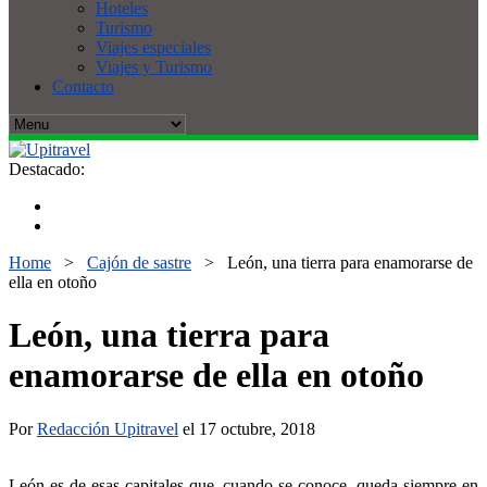
Hoteles
Turismo
Viajes especiales
Viajes y Turismo
Contacto
Destacado:
Home
>
Cajón de sastre
>
León, una tierra para enamorarse de
ella en otoño
León, una tierra para
enamorarse de ella en otoño
Por
Redacción Upitravel
el 17 octubre, 2018
León es de esas capitales que, cuando se conoce, queda siempre en