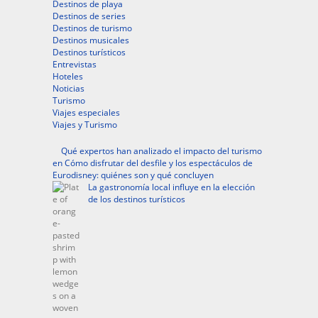
Destinos de playa
Destinos de series
Destinos de turismo
Destinos musicales
Destinos turísticos
Entrevistas
Hoteles
Noticias
Turismo
Viajes especiales
Viajes y Turismo
Qué expertos han analizado el impacto del turismo
en Cómo disfrutar del desfile y los espectáculos de
Eurodisney: quiénes son y qué concluyen
La gastronomía local influye en la elección
de los destinos turísticos