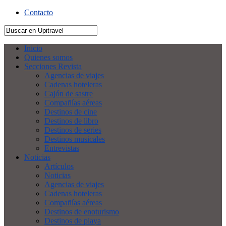
Contacto
Inicio
Quienes somos
Secciones Revista
Agencias de viajes
Cadenas hoteleras
Cajón de sastre
Compañías aéreas
Destinos de cine
Destinos de libro
Destinos de series
Destinos musicales
Entrevistas
Noticias
Artículos
Noticias
Agencias de viajes
Cadenas hoteleras
Compañías aéreas
Destinos de enoturismo
Destinos de playa