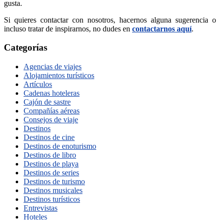
gusta.
Si quieres contactar con nosotros, hacernos alguna sugerencia o
incluso tratar de inspirarnos, no dudes en
contactarnos aquí
.
Categorías
Agencias de viajes
Alojamientos turísticos
Artículos
Cadenas hoteleras
Cajón de sastre
Compañías aéreas
Consejos de viaje
Destinos
Destinos de cine
Destinos de enoturismo
Destinos de libro
Destinos de playa
Destinos de series
Destinos de turismo
Destinos musicales
Destinos turísticos
Entrevistas
Hoteles