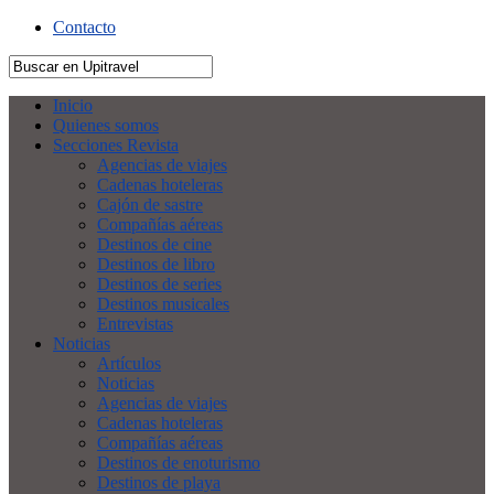
Contacto
Inicio
Quienes somos
Secciones Revista
Agencias de viajes
Cadenas hoteleras
Cajón de sastre
Compañías aéreas
Destinos de cine
Destinos de libro
Destinos de series
Destinos musicales
Entrevistas
Noticias
Artículos
Noticias
Agencias de viajes
Cadenas hoteleras
Compañías aéreas
Destinos de enoturismo
Destinos de playa