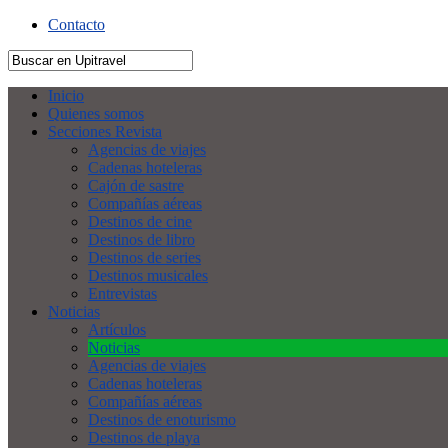
Contacto
Inicio
Quienes somos
Secciones Revista
Agencias de viajes
Cadenas hoteleras
Cajón de sastre
Compañías aéreas
Destinos de cine
Destinos de libro
Destinos de series
Destinos musicales
Entrevistas
Noticias
Artículos
Noticias
Agencias de viajes
Cadenas hoteleras
Compañías aéreas
Destinos de enoturismo
Destinos de playa