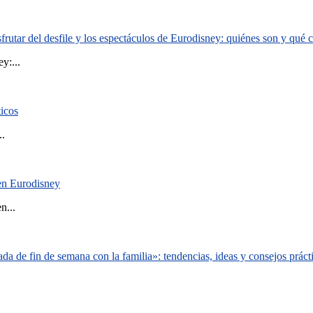
rutar del desfile y los espectáculos de Eurodisney: quiénes son y qué
y:...
ticos
..
 en Eurodisney
n...
a de fin de semana con la familia»: tendencias, ideas y consejos práct