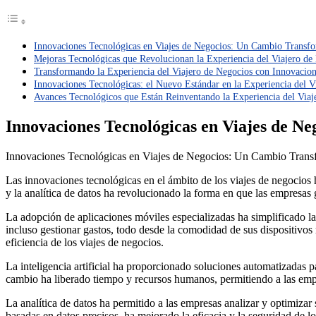
Innovaciones Tecnológicas en Viajes de Negocios: Un Cambio Transf
Mejoras Tecnológicas que Revolucionan la Experiencia del Viajero de
Transformando la Experiencia del Viajero de Negocios con Innovacion
Innovaciones Tecnológicas: el Nuevo Estándar en la Experiencia del V
Avances Tecnológicos que Están Reinventando la Experiencia del Viaj
Innovaciones Tecnológicas en Viajes de N
Innovaciones Tecnológicas en Viajes de Negocios: Un Cambio Trans
Las innovaciones tecnológicas en el ámbito de los viajes de negocios 
y la analítica de datos ha revolucionado la forma en que las empresas 
La adopción de aplicaciones móviles especializadas ha simplificado la p
incluso gestionar gastos, todo desde la comodidad de sus dispositivos
eficiencia de los viajes de negocios.
La inteligencia artificial ha proporcionado soluciones automatizadas pa
cambio ha liberado tiempo y recursos humanos, permitiendo a las empre
La analítica de datos ha permitido a las empresas analizar y optimizar
basadas en datos precisos, ha mejorado la eficacia y la seguridad de lo