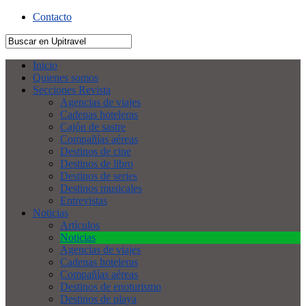
Contacto
Inicio
Quienes somos
Secciones Revista
Agencias de viajes
Cadenas hoteleras
Cajón de sastre
Compañías aéreas
Destinos de cine
Destinos de libro
Destinos de series
Destinos musicales
Entrevistas
Noticias
Artículos
Noticias
Agencias de viajes
Cadenas hoteleras
Compañías aéreas
Destinos de enoturismo
Destinos de playa