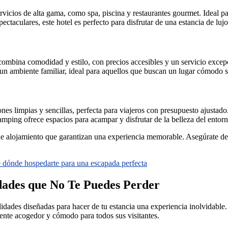
 servicios de alta gama, como spa, piscina y restaurantes gourmet. Ideal 
ectaculares, este hotel es perfecto para disfrutar de una estancia de lujo
combina comodidad y estilo, con precios accesibles y un servicio excep
un ambiente familiar, ideal para aquellos que buscan un lugar cómodo s
es limpias y sencillas, perfecta para viajeros con presupuesto ajustado
camping ofrece espacios para acampar y disfrutar de la belleza del entor
 alojamiento que garantizan una experiencia memorable. Asegúrate de r
 dónde hospedarte para una escapada perfecta
idades que No Te Puedes Perder
dades diseñadas para hacer de tu estancia una experiencia inolvidable
iente acogedor y cómodo para todos sus visitantes.