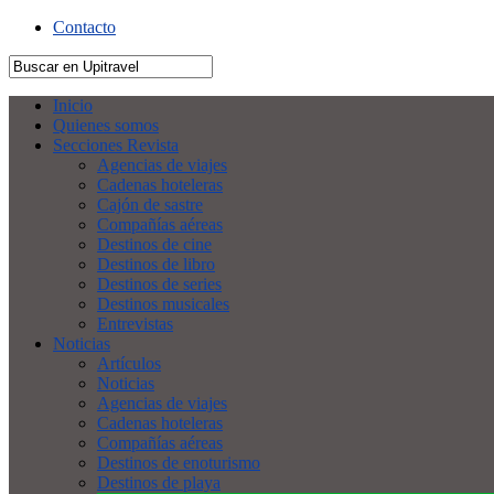
Contacto
Inicio
Quienes somos
Secciones Revista
Agencias de viajes
Cadenas hoteleras
Cajón de sastre
Compañías aéreas
Destinos de cine
Destinos de libro
Destinos de series
Destinos musicales
Entrevistas
Noticias
Artículos
Noticias
Agencias de viajes
Cadenas hoteleras
Compañías aéreas
Destinos de enoturismo
Destinos de playa