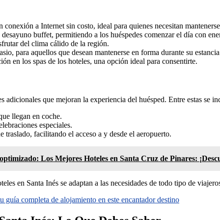
 conexión a Internet sin costo, ideal para quienes necesitan mantenerse
desayuno buffet, permitiendo a los huéspedes comenzar el día con ener
sfrutar del clima cálido de la región.
sio, para aquellos que desean mantenerse en forma durante su estancia
ión en los spas de los hoteles, una opción ideal para consentirte.
 adicionales que mejoran la experiencia del huésped. Entre estas se in
que llegan en coche.
elebraciones especiales.
 traslado, facilitando el acceso a y desde el aeropuerto.
 optimizado: Los Mejores Hoteles en Santa Cruz de Pinares: ¡Desc
oteles en Santa Inés se adaptan a las necesidades de todo tipo de viaje
u guía completa de alojamiento en este encantador destino