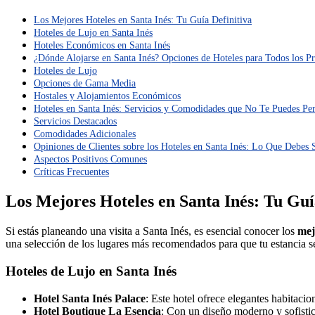
Los Mejores Hoteles en Santa Inés: Tu Guía Definitiva
Hoteles de Lujo en Santa Inés
Hoteles Económicos en Santa Inés
¿Dónde Alojarse en Santa Inés? Opciones de Hoteles para Todos los P
Hoteles de Lujo
Opciones de Gama Media
Hostales y Alojamientos Económicos
Hoteles en Santa Inés: Servicios y Comodidades que No Te Puedes Pe
Servicios Destacados
Comodidades Adicionales
Opiniones de Clientes sobre los Hoteles en Santa Inés: Lo Que Debes 
Aspectos Positivos Comunes
Críticas Frecuentes
Los Mejores Hoteles en Santa Inés: Tu Guí
Si estás planeando una visita a Santa Inés, es esencial conocer los
mej
una selección de los lugares más recomendados para que tu estancia se
Hoteles de Lujo en Santa Inés
Hotel Santa Inés Palace
: Este hotel ofrece elegantes habitaci
Hotel Boutique La Esencia
: Con un diseño moderno y sofistic