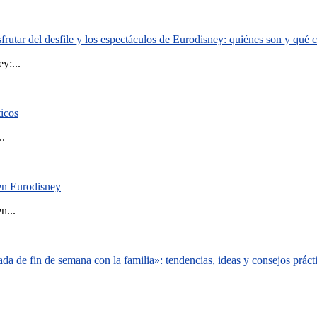
rutar del desfile y los espectáculos de Eurodisney: quiénes son y qué
y:...
ticos
..
 en Eurodisney
n...
a de fin de semana con la familia»: tendencias, ideas y consejos práct