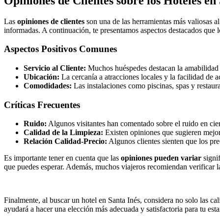
Opiniones de Clientes sobre los Hoteles e
Las
opiniones de clientes
son una de las herramientas más valiosas al
informadas. A continuación, te presentamos aspectos destacados que lo
Aspectos Positivos Comunes
Servicio al Cliente:
Muchos huéspedes destacan la amabilidad y
Ubicación:
La cercanía a atracciones locales y la facilidad de 
Comodidades:
Las instalaciones como piscinas, spas y restaur
Críticas Frecuentes
Ruido:
Algunos visitantes han comentado sobre el ruido en cier
Calidad de la Limpieza:
Existen opiniones que sugieren mejora
Relación Calidad-Precio:
Algunos clientes sienten que los prec
Es importante tener en cuenta que las
opiniones pueden variar
signif
que puedes esperar. Además, muchos viajeros recomiendan verificar las
Finalmente, al buscar un hotel en Santa Inés, considera no solo las ca
ayudará a hacer una elección más adecuada y satisfactoria para tu esta